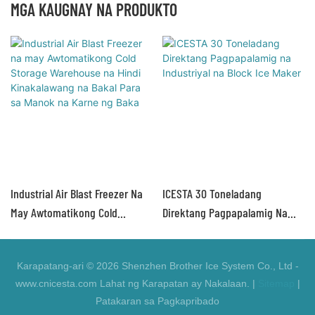
MGA KAUGNAY NA PRODUKTO
Industrial Air Blast Freezer Na
ICESTA 30 Toneladang
May Awtomatikong Cold
Direktang Pagpapalamig Na
Storage Warehouse Na Hindi
Industriyal Na Block Ice Maker
Kinakalawang Na Bakal Para Sa
Karapatang-ari © 2026 Shenzhen Brother Ice System Co., Ltd -
Manok Na Karne Ng Baka
www.cnicesta.com Lahat ng Karapatan ay Nakalaan. |
Sitemap
|
Patakaran sa Pagkapribado