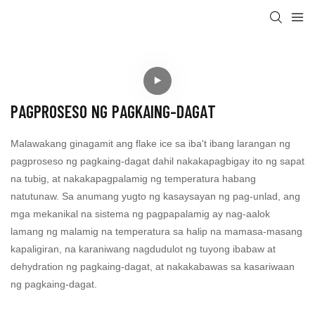
PAGPROSESO NG PAGKAING-DAGAT
Malawakang ginagamit ang flake ice sa iba't ibang larangan ng
pagproseso ng pagkaing-dagat dahil nakakapagbigay ito ng sapat
na tubig, at nakakapagpalamig ng temperatura habang
natutunaw. Sa anumang yugto ng kasaysayan ng pag-unlad, ang
mga mekanikal na sistema ng pagpapalamig ay nag-aalok
lamang ng malamig na temperatura sa halip na mamasa-masang
kapaligiran, na karaniwang nagdudulot ng tuyong ibabaw at
dehydration ng pagkaing-dagat, at nakakabawas sa kasariwaan
ng pagkaing-dagat.