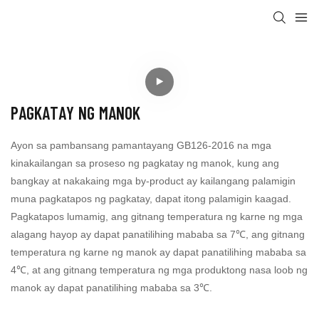
PAGKATAY NG MANOK
Ayon sa pambansang pamantayang GB126-2016 na mga
kinakailangan sa proseso ng pagkatay ng manok, kung ang
bangkay at nakakaing mga by-product ay kailangang palamigin
muna pagkatapos ng pagkatay, dapat itong palamigin kaagad.
Pagkatapos lumamig, ang gitnang temperatura ng karne ng mga
alagang hayop ay dapat panatilihing mababa sa 7℃, ang gitnang
temperatura ng karne ng manok ay dapat panatilihing mababa sa
4℃, at ang gitnang temperatura ng mga produktong nasa loob ng
manok ay dapat panatilihing mababa sa 3℃.