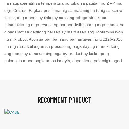
na nagpapanatili sa temperatura ng tubig sa pagitan ng 2 – 4 na
digri Celsius. Pagkatapos lumamig sa malamig na tubig sa screw
chiller, ang manok ay ilalagay sa isang refrigerated room.
Ipinapakita ng mga resulta ng pananaliksik na ang mga manok na
ginagamot sa ganitong paraan ay maiiwasan ang kontaminasyon
ng mikrobyo. Ayon sa pambansang pamantayan ng GB126-2016
na mga kinakailangan sa proseso ng pagkatay ng manok, kung
ang bangkay at nakakaing mga by-product ay kailangang
palamigin muna pagkatapos katayin, dapat itong palamigin agad.
RECOMMENT PRODUCT