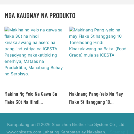
MGA KAUGNAY NA PRODUKTO
Makina Ng Yelo Na Gawa Sa
Makinang Pang-Yelo Na May
Flake 30t Na Hindi
Flake 5t Hanggang 10
Kinakalawang Na Asero Na
Toneladang Hindi
Pang-Industriya Na ICESTA.
Kinakalawang Na Bakal (Food
Karapatang-ari © 2026 Shenzhen Brother Ice System Co., Ltd -
Pasadyang Nakakatipid Ng
Grade) Mula Sa ICESTA
www.cnicesta.com Lahat ng Karapatan ay Nakalaan. |
Sitemap
|