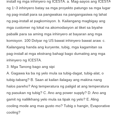
install ng mga inhinyero ng ICESTA. a. Mag-aayos ang ICESTA
ng 1~3 inhinyero batay sa mga proyekto patungo sa mga lugar
ng pag-install para sa pangwakas na pangangasiwa ng lahat
ng pag-install at pagkomisyon. b. Kailangang magbigay ang
mga customer ng lokal na akomodasyon at tiket sa biyahe
pabalik para sa aming mga inhinyero at bayaran ang mga
komisyon. 100 Dolyar ng US bawat inhinyero bawat araw. c.
Kailangang handa ang kuryente, tubig, mga kagamitan sa
pag-install at mga ekstrang bahagi bago dumating ang mga
inhinyero ng ICESTA.
3. Mga Tanong bago ang sipi
A. Gagawa ka ba ng yelo mula sa tubig-dagat, tubig-alat, o
tubig-tabang? B. Saan at kailan ilalagay ang makina nang
halos pareho? Ang temperatura ng paligid at ang temperatura
ng pasukan ng tubig? C. Ano ang power supply? D. Ano ang
gamit ng nalilikhang yelo mula sa tipak ng yelo? E. Aling
cooling mode ang mas gusto mo? Tubig o hangin, Evaporative
cooling?