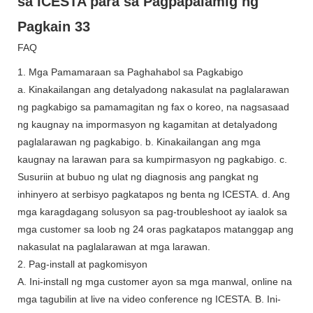
FAQ
1. Mga Pamamaraan sa Paghahabol sa Pagkabigo
a. Kinakailangan ang detalyadong nakasulat na paglalarawan
ng pagkabigo sa pamamagitan ng fax o koreo, na nagsasaad
ng kaugnay na impormasyon ng kagamitan at detalyadong
paglalarawan ng pagkabigo. b. Kinakailangan ang mga
kaugnay na larawan para sa kumpirmasyon ng pagkabigo. c.
Susuriin at bubuo ng ulat ng diagnosis ang pangkat ng
inhinyero at serbisyo pagkatapos ng benta ng ICESTA. d. Ang
mga karagdagang solusyon sa pag-troubleshoot ay iaalok sa
mga customer sa loob ng 24 oras pagkatapos matanggap ang
nakasulat na paglalarawan at mga larawan.
2. Pag-install at pagkomisyon
A. Ini-install ng mga customer ayon sa mga manwal, online na
mga tagubilin at live na video conference ng ICESTA. B. Ini-