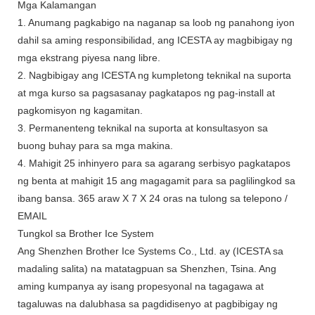
Mga Kalamangan
1. Anumang pagkabigo na naganap sa loob ng panahong iyon
dahil sa aming responsibilidad, ang ICESTA ay magbibigay ng
mga ekstrang piyesa nang libre.
2. Nagbibigay ang ICESTA ng kumpletong teknikal na suporta
at mga kurso sa pagsasanay pagkatapos ng pag-install at
pagkomisyon ng kagamitan.
3. Permanenteng teknikal na suporta at konsultasyon sa
buong buhay para sa mga makina.
4. Mahigit 25 inhinyero para sa agarang serbisyo pagkatapos
ng benta at mahigit 15 ang magagamit para sa paglilingkod sa
ibang bansa. 365 araw X 7 X 24 oras na tulong sa telepono /
EMAIL
Tungkol sa Brother Ice System
Ang Shenzhen Brother Ice Systems Co., Ltd. ay (ICESTA sa
madaling salita) na matatagpuan sa Shenzhen, Tsina. Ang
aming kumpanya ay isang propesyonal na tagagawa at
tagaluwas na dalubhasa sa pagdidisenyo at pagbibigay ng