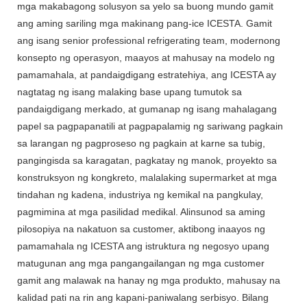
mga makabagong solusyon sa yelo sa buong mundo gamit
ang aming sariling mga makinang pang-ice ICESTA. Gamit
ang isang senior professional refrigerating team, modernong
konsepto ng operasyon, maayos at mahusay na modelo ng
pamamahala, at pandaigdigang estratehiya, ang ICESTA ay
nagtatag ng isang malaking base upang tumutok sa
pandaigdigang merkado, at gumanap ng isang mahalagang
papel sa pagpapanatili at pagpapalamig ng sariwang pagkain
sa larangan ng pagproseso ng pagkain at karne sa tubig,
pangingisda sa karagatan, pagkatay ng manok, proyekto sa
konstruksyon ng kongkreto, malalaking supermarket at mga
tindahan ng kadena, industriya ng kemikal na pangkulay,
pagmimina at mga pasilidad medikal. Alinsunod sa aming
pilosopiya na nakatuon sa customer, aktibong inaayos ng
pamamahala ng ICESTA ang istruktura ng negosyo upang
matugunan ang mga pangangailangan ng mga customer
gamit ang malawak na hanay ng mga produkto, mahusay na
kalidad pati na rin ang kapani-paniwalang serbisyo. Bilang