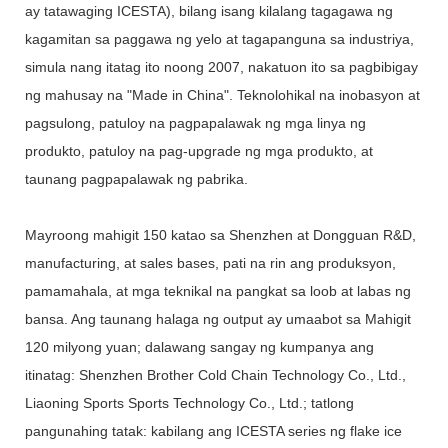
ay tatawaging ICESTA), bilang isang kilalang tagagawa ng
kagamitan sa paggawa ng yelo at tagapanguna sa industriya,
simula nang itatag ito noong 2007, nakatuon ito sa pagbibigay
ng mahusay na "Made in China". Teknolohikal na inobasyon at
pagsulong, patuloy na pagpapalawak ng mga linya ng
produkto, patuloy na pag-upgrade ng mga produkto, at
taunang pagpapalawak ng pabrika.
Mayroong mahigit 150 katao sa Shenzhen at Dongguan R&D,
manufacturing, at sales bases, pati na rin ang produksyon,
pamamahala, at mga teknikal na pangkat sa loob at labas ng
bansa. Ang taunang halaga ng output ay umaabot sa Mahigit
120 milyong yuan; dalawang sangay ng kumpanya ang
itinatag: Shenzhen Brother Cold Chain Technology Co., Ltd.,
Liaoning Sports Sports Technology Co., Ltd.; tatlong
pangunahing tatak: kabilang ang ICESTA series ng flake ice