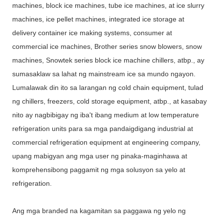
machines, block ice machines, tube ice machines, at ice slurry
machines, ice pellet machines, integrated ice storage at
delivery container ice making systems, consumer at
commercial ice machines, Brother series snow blowers, snow
machines, Snowtek series block ice machine chillers, atbp., ay
sumasaklaw sa lahat ng mainstream ice sa mundo ngayon.
Lumalawak din ito sa larangan ng cold chain equipment, tulad
ng chillers, freezers, cold storage equipment, atbp., at kasabay
nito ay nagbibigay ng iba't ibang medium at low temperature
refrigeration units para sa mga pandaigdigang industrial at
commercial refrigeration equipment at engineering company,
upang mabigyan ang mga user ng pinaka-maginhawa at
komprehensibong paggamit ng mga solusyon sa yelo at
refrigeration.
Ang mga branded na kagamitan sa paggawa ng yelo ng