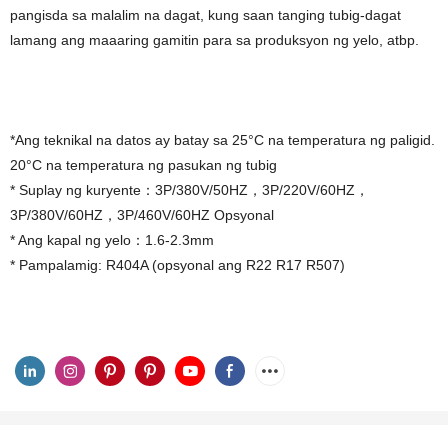
pangisda sa malalim na dagat, kung saan tanging tubig-dagat
lamang ang maaaring gamitin para sa produksyon ng yelo, atbp.
*Ang teknikal na datos ay batay sa 25°C na temperatura ng paligid.
20°C na temperatura ng pasukan ng tubig
* Suplay ng kuryente：3P/380V/50HZ，3P/220V/60HZ，
3P/380V/60HZ，3P/460V/60HZ Opsyonal
* Ang kapal ng yelo：1.6-2.3mm
* Pampalamig: R404A (opsyonal ang R22 R17 R507)