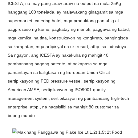
ICESTA, na may pang-araw-araw na output na mula 25Kg
hanggang 100 tonelada, ay malawakang ginagamit sa mga
supermarket, catering hotel, mga produktong pantubig at
pagproseso ng karne, pagkatay ng manok, paggawa ng katad,
mga kemikal na tina, konstruksyon ng kongkreto, pangingisda
sa karagatan, mga artipisyal na ski resort, atbp. sa industriya.
Sa ngayon, ang ICESTA ay nakakuha ng mahigit 40
pambansang bagong patente, at nakapasa sa mga
pamantayan sa kaligtasan ng European Union CE at
sertipikasyon ng PED pressure vessel, sertipikasyon ng
American AMSE, sertipikasyon ng ISO9001 quality
management system, sertipikasyon ng pambansang high-tech
enterprise, atbp., na nagsisilbi sa mahigit 80 customer sa
buong mundo.