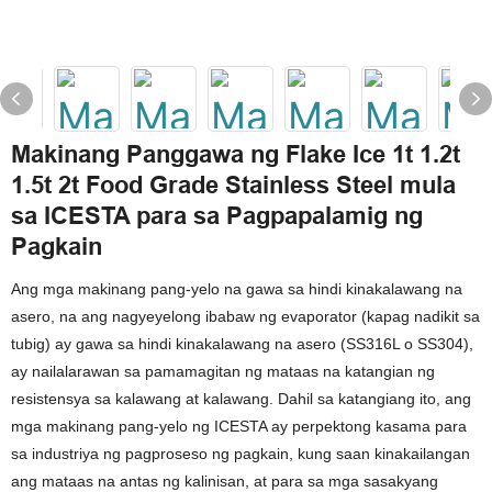
Makinang Panggawa ng Flake Ice 1t 1.2t
1.5t 2t Food Grade Stainless Steel mula
sa ICESTA para sa Pagpapalamig ng
Pagkain
Ang mga makinang pang-yelo na gawa sa hindi kinakalawang na
asero, na ang nagyeyelong ibabaw ng evaporator (kapag nadikit sa
tubig) ay gawa sa hindi kinakalawang na asero (SS316L o SS304),
ay nailalarawan sa pamamagitan ng mataas na katangian ng
resistensya sa kalawang at kalawang. Dahil sa katangiang ito, ang
mga makinang pang-yelo ng ICESTA ay perpektong kasama para
sa industriya ng pagproseso ng pagkain, kung saan kinakailangan
ang mataas na antas ng kalinisan, at para sa mga sasakyang