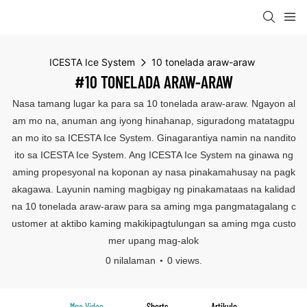
ICESTA Ice System
10 tonelada araw-araw
#10 TONELADA ARAW-ARAW
Nasa tamang lugar ka para sa 10 tonelada araw-araw. Ngayon al
am mo na, anuman ang iyong hinahanap, siguradong matatagpu
an mo ito sa ICESTA Ice System. Ginagarantiya namin na nandito
ito sa ICESTA Ice System. Ang ICESTA Ice System na ginawa ng
aming propesyonal na koponan ay nasa pinakamahusay na pagk
akagawa. Layunin naming magbigay ng pinakamataas na kalidad
na 10 tonelada araw-araw para sa aming mga pangmatagalang c
ustomer at aktibo kaming makikipagtulungan sa aming mga custo
mer upang mag-alok
0 nilalaman
0 views.
Mga Video
Shorts
Artikulo