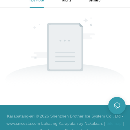
Karapatang-ari © 2026 Shenzhen Brother Ice System Co., Ltd -
www.cnicesta.com Lahat ng Karapatan ay Nakalaan. |
Sitemap
|