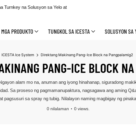
 Turnkey na Solusyon sa Yelo at
MGA PRODUKTO
TUNGKOL SA ICESTA
SOLUSYON SA 
ICESTA Ice System
Direktang Makinang Pang-Ice Block na Pangpalamig2
AKINANG PANG-ICE BLOCK NA
 Ngayon alam mo na, anuman ang iyong hinahanap, siguradong makik
alidad. Sa proseso ng pagmamanupaktura, nagsagawa ang aming Q&am
at pagsusuri sa spray ng tubig. Nilalayon naming magbigay ng pinak
0 nilalaman
0 views.