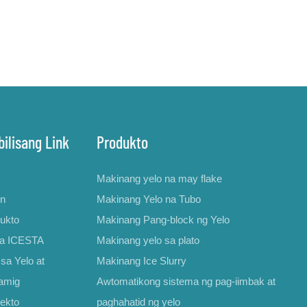
ilisang Link
Produkto
Makinang yelo na may flake
on
Makinang Yelo na Tubo
ukto
Makinang Pang-block ng Yelo
sa ICESTA
Makinang yelo sa plato
sa Yelo at
Makinang Ice Slurry
amig
Awtomatikong sistema ng pag-iimbak at
ekto
paghahatid ng yelo