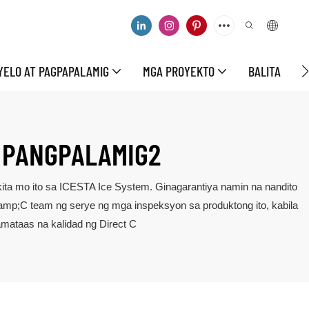
YELO AT PAGPAPALAMIG
MGA PROYEKTO
BALITA
M
 PANGPALAMIG2
ita mo ito sa ICESTA Ice System. Ginagarantiya namin na nandito
p;C team ng serye ng mga inspeksyon sa produktong ito, kabila
amataas na kalidad ng Direct C