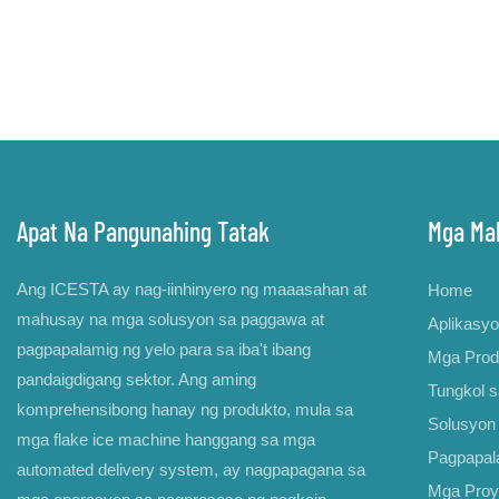
Apat Na Pangunahing Tatak
Mga Mab
Ang ICESTA ay nag-iinhinyero ng maaasahan at
Home
mahusay na mga solusyon sa paggawa at
Aplikasy
pagpapalamig ng yelo para sa iba't ibang
Mga Prod
pandaigdigang sektor. Ang aming
Tungkol 
komprehensibong hanay ng produkto, mula sa
Solusyon 
mga flake ice machine hanggang sa mga
Pagpapal
automated delivery system, ay nagpapagana sa
Mga Proy