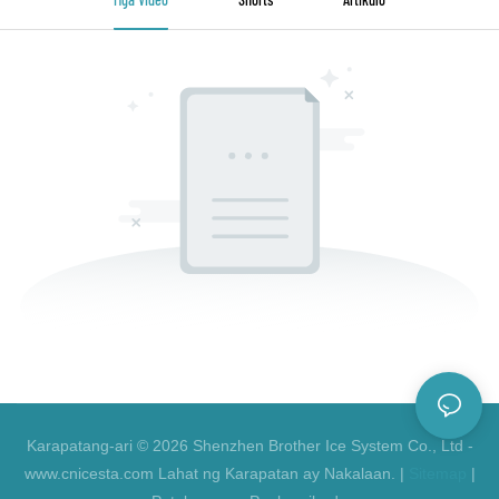
Karapatang-ari © 2026 Shenzhen Brother Ice System Co., Ltd -
www.cnicesta.com Lahat ng Karapatan ay Nakalaan. |
Sitemap
|