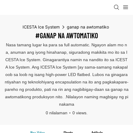
ICESTA Ice System
ganap na awtomatiko
#GANAP NA AWTOMATIKO
Nasa tamang lugar ka para sa full automatic. Ngayon alam mo n
a, anuman ang iyong hinahanap, siguradong makikita mo ito sa I
CESTA Ice System. Ginagarantiya namin na nandito ito sa ICEST
A Ice System. Ang ICESTA Ice System [ay sama-samang nakapal
oob sa loob ng isang high-power LED flatbed. Lubos na ginagara
ntiyahan ng teknolohiyang encapsulation na ito ang pagkakapare-
pareho ng produkto, pati na rin ang nagbibigay-daan sa ganap na
awtomatikong produksyon nito. .Nilalayon naming magbigay ng pi
nakama
0 nilalaman
0 views.
Mga Video
Shorts
Artikulo