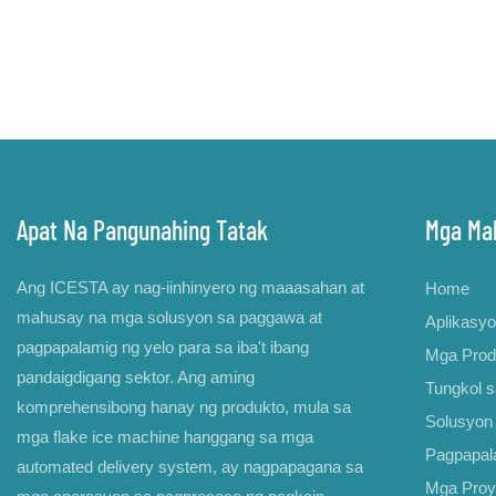
Apat Na Pangunahing Tatak
Mga Mab
Ang ICESTA ay nag-iinhinyero ng maaasahan at
Home
mahusay na mga solusyon sa paggawa at
Aplikasy
pagpapalamig ng yelo para sa iba't ibang
Mga Prod
pandaigdigang sektor. Ang aming
Tungkol 
komprehensibong hanay ng produkto, mula sa
Solusyon 
mga flake ice machine hanggang sa mga
Pagpapal
automated delivery system, ay nagpapagana sa
Mga Proy