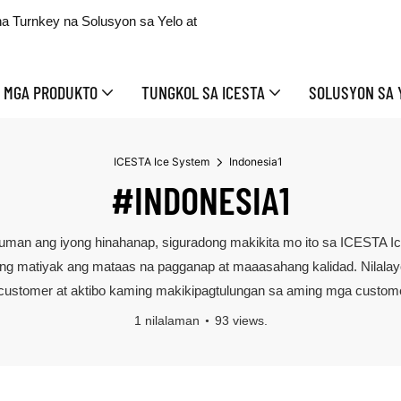
 Turnkey na Solusyon sa Yelo at
MGA PRODUKTO
TUNGKOL SA ICESTA
SOLUSYON SA 
ICESTA Ice System
Indonesia1
#INDONESIA1
man ang iyong hinahanap, siguradong makikita mo ito sa ICESTA Ic
g matiyak ang mataas na pagganap at maaasahang kalidad. Nilalay
ustomer at aktibo kaming makikipagtulungan sa aming mga custom
1 nilalaman
93 views.