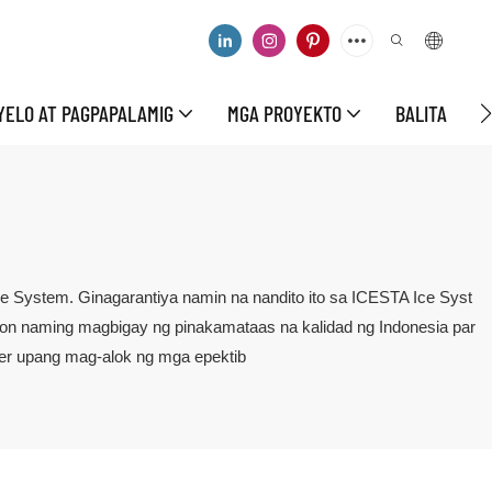
YELO AT PAGPAPALAMIG
MGA PROYEKTO
BALITA
M
e System. Ginagarantiya namin na nandito ito sa ICESTA Ice Syst
on naming magbigay ng pinakamataas na kalidad ng Indonesia par
er upang mag-alok ng mga epektib