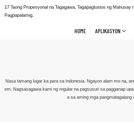
17 Taong Propesyonal na Tagagawa, Tagapagtustos ng Mahusay na
Pagpapalamig.
HOME
APLIKASYON
Nasa tamang lugar ka para sa Indonesia. Ngayon alam mo na, anu
em. Nagsasagawa kami ng regular na pagsusuri sa pagganap upan
a sa aming mga pangmatagalang c