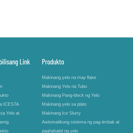
ilisang Link
Produkto
Makinang yelo na may flake
on
Makinang Yelo na Tubo
ukto
Makinang Pang-block ng Yelo
sa ICESTA
Makinang yelo sa plato
sa Yelo at
Makinang Ice Slurry
amig
Awtomatikong sistema ng pag-iimbak at
ekto
paghahatid ng yelo