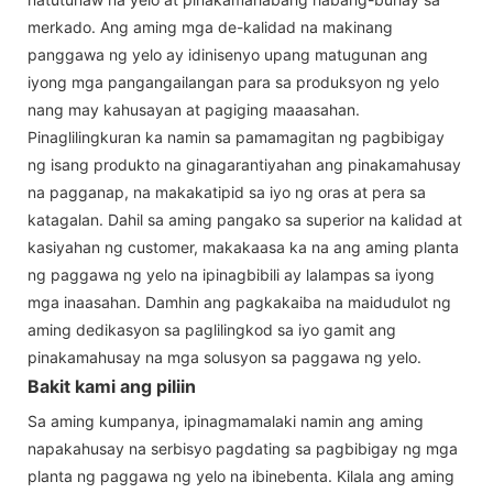
merkado. Ang aming mga de-kalidad na makinang
panggawa ng yelo ay idinisenyo upang matugunan ang
iyong mga pangangailangan para sa produksyon ng yelo
nang may kahusayan at pagiging maaasahan.
Pinaglilingkuran ka namin sa pamamagitan ng pagbibigay
ng isang produkto na ginagarantiyahan ang pinakamahusay
na pagganap, na makakatipid sa iyo ng oras at pera sa
katagalan. Dahil sa aming pangako sa superior na kalidad at
kasiyahan ng customer, makakaasa ka na ang aming planta
ng paggawa ng yelo na ipinagbibili ay lalampas sa iyong
mga inaasahan. Damhin ang pagkakaiba na maidudulot ng
aming dedikasyon sa paglilingkod sa iyo gamit ang
pinakamahusay na mga solusyon sa paggawa ng yelo.
Bakit kami ang piliin
Sa aming kumpanya, ipinagmamalaki namin ang aming
napakahusay na serbisyo pagdating sa pagbibigay ng mga
planta ng paggawa ng yelo na ibinebenta. Kilala ang aming