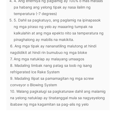
4. Ang enerhiya ng paglamig ay 100% o mas mataas
pa habang ang yelong tipak ay nasa ilalim ng
temperatura (-7 degrees)
5. Dahil sa pagkatuyo, ang paglamig na ipinapasok
ng mga piraso ng yelo ay maaaring tumpak na
kalkulahin at ang mga epekto nito sa temperatura ng
pinaghalong ay mabilis na makikita.
6. Ang mga tipak ay nananatiling malutong at hindi
nagdidikit at hindi rin bumubuo ng mga bloke
7. Ang mga natuklap ay malayang umaagos
8. Madaling Iimbak nang patag sa loob ng isang
refrigerated lce Rake System
9. Madaling Ilipat sa pamamagitan ng mga screw
conveyor o Blowing System
10. Walang pagkalugi sa pagkatunaw dahil ang malamig
na yelong natuklap ay tinatanggal mula sa nagyeyelong
ibabaw ng mga kagamitan sa pag-alis ng yelo