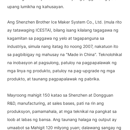
upang lumikha ng kahusayan.
Ang Shenzhen Brother Ice Maker System Co., Ltd. (mula rito
ay tatawaging ICESTA), bilang isang kilalang tagagawa ng
kagamitan sa paggawa ng yelo at tagapanguna sa
industriya, simula nang itatag ito noong 2007, nakatuon ito
sa pagbibigay ng mahusay na "Made in China". Teknolohikal
na inobasyon at pagsulong, patuloy na pagpapalawak ng
mga linya ng produkto, patuloy na pag-upgrade ng mga
produkto, at taunang pagpapalawak ng pabrika.
Mayroong mahigit 150 katao sa Shenzhen at Dongguan
R&D, manufacturing, at sales bases, pati na rin ang
produksyon, pamamahala, at mga teknikal na pangkat sa
loob at labas ng bansa. Ang taunang halaga ng output ay
umaabot sa Mahigit 120 milyong yuan; dalawang sangay ng