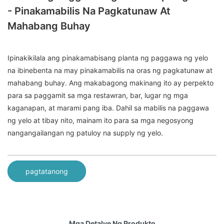
- Pinakamabilis Na Pagkatunaw At
Mahabang Buhay
Ipinakikilala ang pinakamabisang planta ng paggawa ng yelo
na ibinebenta na may pinakamabilis na oras ng pagkatunaw at
mahabang buhay. Ang makabagong makinang ito ay perpekto
para sa paggamit sa mga restawran, bar, lugar ng mga
kaganapan, at marami pang iba. Dahil sa mabilis na paggawa
ng yelo at tibay nito, mainam ito para sa mga negosyong
nangangailangan ng patuloy na supply ng yelo.
pagtatanong
Mga Detalye Ng Produkto