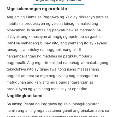
Mga kalamangan ng produkto
Ang aming Planta sa Paggawa ng Yelo ay dinisenyo para sa
mabilis na produksyon ng yelo at ipinagmamalaki ang
pinakamabilis na antas ng pagkatunaw sa merkado, na
tinitiyak ang kahusayan at pagiging epektibo sa gastos.
Dahil sa mahabang buhay nito, ang plantang ito ay kayang
tumagal sa patuloy na paggamit nang hindi
nangangailangan ng madalas na pagkukumpuni o
pagpapalit. Ang mga de-kalidad na bahagi at makabagong
teknolohiya nito ay ginagawa itong isang maaasahang
pagpipilian para sa mga negosyong naghahangad na
matugunan ang kanilang mga pangangailangan sa
produksyon ng yelo nang mahusay at epektibo.
Naglilingkod kami
Sa aming Planta ng Paggawa ng Yelo, pinaglilingkuran
namin ang aming mga customer gamit ang pinakamabilis na
natutunaw na yelo at pinakamahabang habang-buhay sa