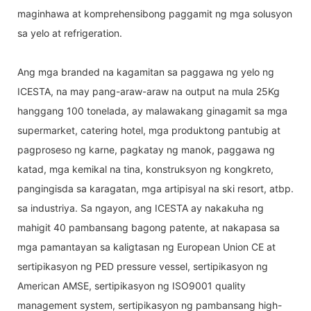
maginhawa at komprehensibong paggamit ng mga solusyon
sa yelo at refrigeration.
Ang mga branded na kagamitan sa paggawa ng yelo ng
ICESTA, na may pang-araw-araw na output na mula 25Kg
hanggang 100 tonelada, ay malawakang ginagamit sa mga
supermarket, catering hotel, mga produktong pantubig at
pagproseso ng karne, pagkatay ng manok, paggawa ng
katad, mga kemikal na tina, konstruksyon ng kongkreto,
pangingisda sa karagatan, mga artipisyal na ski resort, atbp.
sa industriya. Sa ngayon, ang ICESTA ay nakakuha ng
mahigit 40 pambansang bagong patente, at nakapasa sa
mga pamantayan sa kaligtasan ng European Union CE at
sertipikasyon ng PED pressure vessel, sertipikasyon ng
American AMSE, sertipikasyon ng ISO9001 quality
management system, sertipikasyon ng pambansang high-