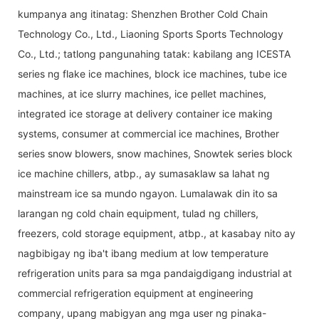
kumpanya ang itinatag: Shenzhen Brother Cold Chain
Technology Co., Ltd., Liaoning Sports Sports Technology
Co., Ltd.; tatlong pangunahing tatak: kabilang ang ICESTA
series ng flake ice machines, block ice machines, tube ice
machines, at ice slurry machines, ice pellet machines,
integrated ice storage at delivery container ice making
systems, consumer at commercial ice machines, Brother
series snow blowers, snow machines, Snowtek series block
ice machine chillers, atbp., ay sumasaklaw sa lahat ng
mainstream ice sa mundo ngayon. Lumalawak din ito sa
larangan ng cold chain equipment, tulad ng chillers,
freezers, cold storage equipment, atbp., at kasabay nito ay
nagbibigay ng iba't ibang medium at low temperature
refrigeration units para sa mga pandaigdigang industrial at
commercial refrigeration equipment at engineering
company, upang mabigyan ang mga user ng pinaka-