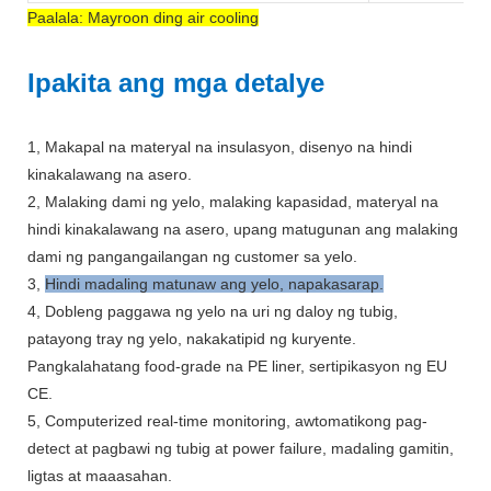
Paalala: Mayroon ding air cooling
Ipakita ang mga detalye
1, Makapal na materyal na insulasyon, disenyo na hindi
kinakalawang na asero.
2, Malaking dami ng yelo, malaking kapasidad, materyal na
hindi kinakalawang na asero, upang matugunan ang malaking
dami ng pangangailangan ng customer sa yelo.
3,
Hindi madaling matunaw ang yelo, napakasarap.
4, Dobleng paggawa ng yelo na uri ng daloy ng tubig,
patayong tray ng yelo, nakakatipid ng kuryente.
Pangkalahatang food-grade na PE liner, sertipikasyon ng EU
CE.
5, Computerized real-time monitoring, awtomatikong pag-
detect at pagbawi ng tubig at power failure, madaling gamitin,
ligtas at maaasahan.