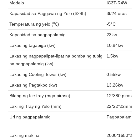
Modelo
IC3T-R4W
Kapasidad sa Paggawa ng Yelo (t/24h)
3t/24 oras
Temperatura ng yelo (℃)
-5°C
Kapasidad sa pagpapalamig
23kw
Lakas ng tagapiga (kw)
10.84kw
Lakas ng nagpapalipat-lipat na bomba ng tubig
1.5kw
na nagpapalamig (kw)
Lakas ng Cooling Tower (kw)
0.55kw
Lakas ng Pagtakbo (kw)
13.26kw
Bilang ng Ice tray (mga piraso)
12*380 piraso
Laki ng Tray ng Yelo (mm)
22*22*22mm
Uri ng pagpapalamig
Pagpapalamig ng
Laki ng makina
2000*1650*200