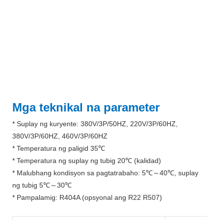
Mga teknikal na parameter
* Suplay ng kuryente: 380V/3P/50HZ, 220V/3P/60HZ,
380V/3P/60HZ, 460V/3P/60HZ
* Temperatura ng paligid 35℃
* Temperatura ng suplay ng tubig 20℃ (kalidad)
* Malubhang kondisyon sa pagtatrabaho: 5℃～40℃, suplay
ng tubig 5℃～30℃
* Pampalamig: R404A (opsyonal ang R22 R507)