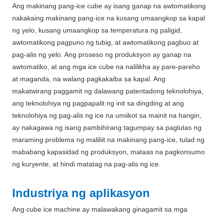
Ang makinang pang-ice cube ay isang ganap na awtomatikong
nakakaing makinang pang-ice na kusang umaangkop sa kapal
ng yelo, kusang umaangkop sa temperatura ng paligid,
awtomatikong pagpuno ng tubig, at awtomatikong pagbuo at
pag-alis ng yelo. Ang proseso ng produksyon ay ganap na
awtomatiko, at ang mga ice cube na nalilikha ay pare-pareho
at maganda, na walang pagkakaiba sa kapal. Ang
makatwirang paggamit ng dalawang patentadong teknolohiya,
ang teknolohiya ng pagpapalit ng init sa dingding at ang
teknolohiya ng pag-alis ng ice na umiikot sa mainit na hangin,
ay nakagawa ng isang pambihirang tagumpay sa paglutas ng
maraming problema ng maliliit na makinang pang-ice, tulad ng
mababang kapasidad ng produksyon, mataas na pagkonsumo
ng kuryente, at hindi matatag na pag-alis ng ice.
Industriya ng aplikasyon
Ang cube ice machine ay malawakang ginagamit sa mga