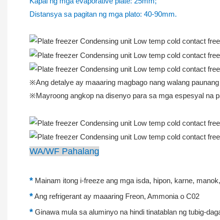
Kapal ng mga evaporative plate: 25mm;
Distansya sa pagitan ng mga plato: 40-90mm.
※Ang detalye ay maaaring magbago nang walang paunang 
※Mayroong angkop na disenyo para sa mga espesyal na p
WA/WF Pahalang
*
Mainam itong i-freeze ang mga isda, hipon, karne, manok
*
Ang refrigerant ay maaaring Freon, Ammonia o C02
*
Ginawa mula sa aluminyo na hindi tinatablan ng tubig-dag