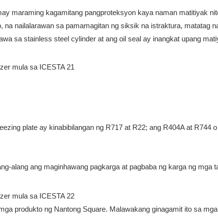
 may maraming kagamitang pangproteksyon kaya naman matitiyak ni
, na nailalarawan sa pamamagitan ng siksik na istraktura, matatag n
gawa sa stainless steel cylinder at ang oil seal ay inangkat upang 
reezing plate ay kinabibilangan ng R717 at R22; ang R404A at R744 
aalang-alang ang maginhawang pagkarga at pagbaba ng karga ng mga t
 mga produkto ng Nantong Square. Malawakang ginagamit ito sa mga 