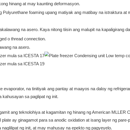
ikong hinang at may kaunting deformasyon.
ng Polyurethane foaming upang matiyak ang matibay na istraktura 
kalawang na asero. Kaya nitong tiisin ang malupit na kapaligirang dag
ged o thread connection.
lawang na asero.
te evaporator, na tinitiyak ang pantay at maayos na daloy ng refrige
 kahusayan sa paglipat ng init.
wa gamit ang teknolohiya at kagamitan ng hinang ng American MLLER
l plate ay ginagamot para sa anodic oxidation at isang layer ng pare
 naglilipat ng init, at may mahusay na epekto ng pagyeyelo.