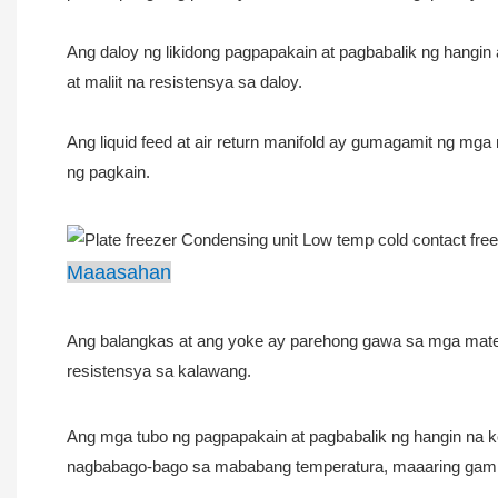
Ang daloy ng likidong pagpapakain at pagbabalik ng hangin 
at maliit na resistensya sa daloy.
Ang liquid feed at air return manifold ay gumagamit ng mg
ng pagkain.
Maaasahan
Ang balangkas at ang yoke ay parehong gawa sa mga matery
resistensya sa kalawang.
Ang mga tubo ng pagpapakain at pagbabalik ng hangin na k
nagbabago-bago sa mababang temperatura, maaaring gamit