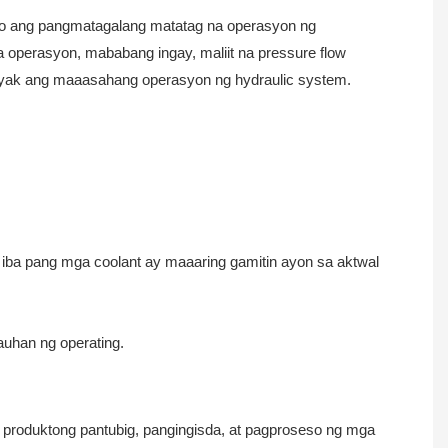
to ang pangmatagalang matatag na operasyon ng
a operasyon, mababang ingay, maliit na pressure flow
matiyak ang maaasahang operasyon ng hydraulic system.
o iba pang mga coolant ay maaaring gamitin ayon sa aktwal
auhan ng operating.
produktong pantubig, pangingisda, at pagproseso ng mga