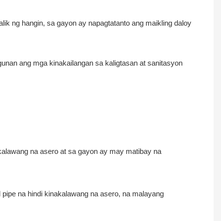
alik ng hangin, sa gayon ay napagtatanto ang maikling daloy
gunan ang mga kinakailangan sa kaligtasan at sanitasyon
akalawang na asero at sa gayon ay may matibay na
 pipe na hindi kinakalawang na asero, na malayang