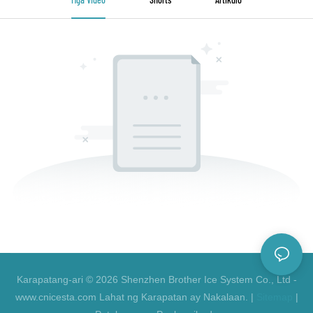
Karapatang-ari © 2026 Shenzhen Brother Ice System Co., Ltd -
www.cnicesta.com Lahat ng Karapatan ay Nakalaan. |
Sitemap
|