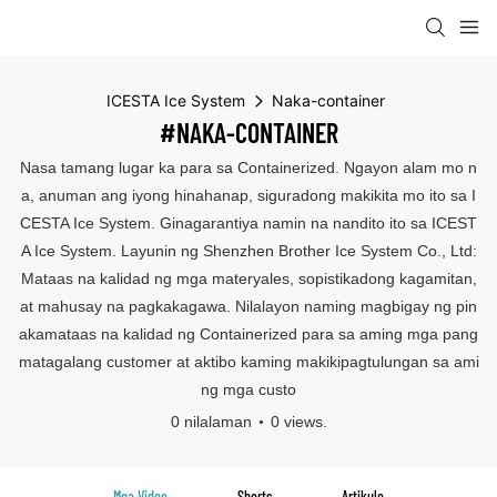
ICESTA Ice System
Naka-container
#NAKA-CONTAINER
Nasa tamang lugar ka para sa Containerized. Ngayon alam mo n
a, anuman ang iyong hinahanap, siguradong makikita mo ito sa I
CESTA Ice System. Ginagarantiya namin na nandito ito sa ICEST
A Ice System. Layunin ng Shenzhen Brother Ice System Co., Ltd:
Mataas na kalidad ng mga materyales, sopistikadong kagamitan,
at mahusay na pagkakagawa. Nilalayon naming magbigay ng pin
akamataas na kalidad ng Containerized para sa aming mga pang
matagalang customer at aktibo kaming makikipagtulungan sa ami
ng mga custo
0 nilalaman
0 views.
Mga Video
Shorts
Artikulo