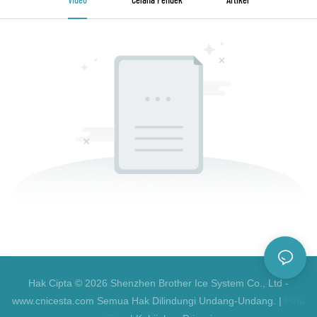
Hak Cipta © 2026 Shenzhen Brother Ice System Co., Ltd -
www.cnicesta.com Semua Hak Dilindungi Undang-Undang. |
Peta