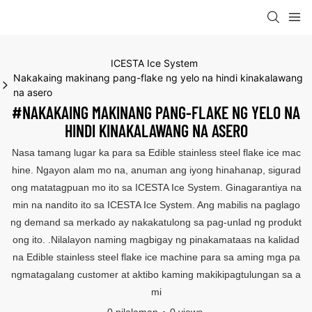
ICESTA Ice System
Nakakaing makinang pang-flake ng yelo na hindi kinakalawang
na asero
#NAKAKAING MAKINANG PANG-FLAKE NG YELO NA
HINDI KINAKALAWANG NA ASERO
Nasa tamang lugar ka para sa Edible stainless steel flake ice mac
hine. Ngayon alam mo na, anuman ang iyong hinahanap, sigurad
ong matatagpuan mo ito sa ICESTA Ice System. Ginagarantiya na
min na nandito ito sa ICESTA Ice System. Ang mabilis na paglago
ng demand sa merkado ay nakakatulong sa pag-unlad ng produkt
ong ito. .Nilalayon naming magbigay ng pinakamataas na kalidad
na Edible stainless steel flake ice machine para sa aming mga pa
ngmatagalang customer at aktibo kaming makikipagtulungan sa a
mi