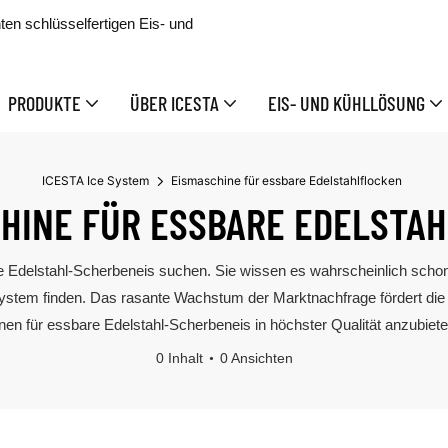
nten schlüsselfertigen Eis- und
PRODUKTE
ÜBER ICESTA
EIS- UND KÜHLLÖSUNG
ICESTA Ice System
Eismaschine für essbare Edelstahlflocken
HINE FÜR ESSBARE EDELSTA
bare Edelstahl-Scherbeneis suchen. Sie wissen es wahrscheinlich sc
System finden. Das rasante Wachstum der Marktnachfrage fördert die 
n für essbare Edelstahl-Scherbeneis in höchster Qualität anzubieten
0 Inhalt
0 Ansichten