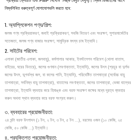
"প্রক্রিয়া ফ্লোচার্ট এবং PMP সিস্টেম" লিঙ্ক মেনুটি দেখুন)। স্কিম ডিজাইনের আগে
নিম্নলিখিত গুরুত্বপূর্ণ যোগাযোগগুলি করতে হবে:
1. অ্যাপ্লিকেশন পণ্য/শিল্প:
জলজ পণ্য প্রক্রিয়াকরণ, জবাই প্রক্রিয়াকরণ, সবজি বিতরণ এবং সংরক্ষণ, সুপারমার্কেটের
সতেজতা, জলজ পণ্য বাজার সংরক্ষণ, সামুদ্রিক মৎস্য চাষ ইত্যাদি।
2. সাইটের পরিবেশ:
এলাকা (জাতীয় এলাকা, জলবায়ু), কর্মশালার আকার, ইনস্টলেশন পরিবেশ (খোলা বাতাস,
বাইরের, ঘরের ভিতরে), জলের গুণমান (লবণাক্ততা, ইত্যাদি), জলের উৎস (প্রচুর বা দুর্লভ
জলের উৎস, ভূগর্ভস্থ জল, বা কলের পানি, ইত্যাদি), পরিবেষ্টিত তাপমাত্রা (সর্বোচ্চ বায়ু
তাপমাত্রা, সর্বনিম্ন বায়ু তাপমাত্রা), বাতাসের লবণাক্ততা, জলের তাপমাত্রা, ভেজা বাল্বের
তাপমাত্রা, ইত্যাদি ব্যবহার করে হিমাঙ্ক এবং বরফ সংরক্ষণ কক্ষের মধ্যে দূরত্ব ব্যবহার
করুন অথবা স্থান ব্যবহার করে বরফ সংগ্রহ করুন।
৩. ব্যবহারের প্রয়োজনীয়তা:
২৪ ঘন্টা বরফ উৎপাদন (১ টন, ২ টন, ৩ টন, ৫ টন ...), বরফের ওজন (১০ কেজি, ২৫
কেজি, ৫০ কেজি ...) ইত্যাদি।
৪. প্রযুক্তিগত প্রয়োজনীয়তা: