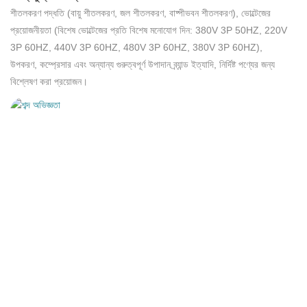
শীতলকরণ পদ্ধতি (বায়ু শীতলকরণ, জল শীতলকরণ, বাষ্পীভবন শীতলকরণ), ভোল্টেজের
প্রয়োজনীয়তা (বিশেষ ভোল্টেজের প্রতি বিশেষ মনোযোগ দিন: 380V 3P 50HZ, 220V
3P 60HZ, 440V 3P 60HZ, 480V 3P 60HZ, 380V 3P 60HZ),
উপকরণ, কম্প্রেসার এবং অন্যান্য গুরুত্বপূর্ণ উপাদান ব্র্যান্ড ইত্যাদি, নির্দিষ্ট পণ্যের জন্য
বিশ্লেষণ করা প্রয়োজন।