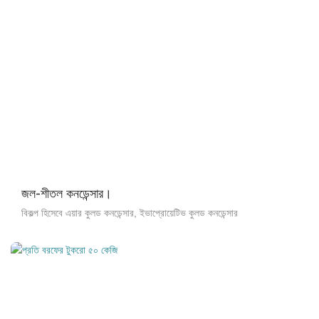
জল-শীতল কনডেন্সার।
বিকল্প হিসেবে এয়ার কুলড কনডেন্সার, ইভাপ্রোয়েটিভ কুলড কনডেন্সার