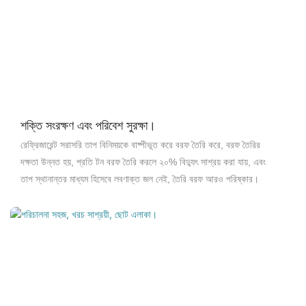
শক্তি সংরক্ষণ এবং পরিবেশ সুরক্ষা।
রেফ্রিজারেন্ট সরাসরি তাপ বিনিময়কে বাষ্পীভূত করে বরফ তৈরি করে, বরফ তৈরির
দক্ষতা উন্নত হয়, প্রতি টন বরফ তৈরি করলে ২০% বিদ্যুৎ সাশ্রয় করা যায়, এবং
তাপ স্থানান্তর মাধ্যম হিসেবে লবণাক্ত জল নেই, তৈরি বরফ আরও পরিষ্কার।