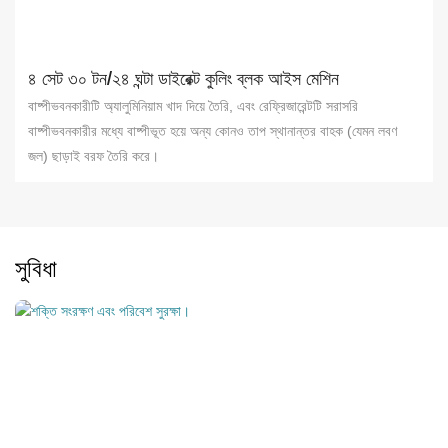
৪ সেট ৩০ টন/২৪ ঘন্টা ডাইরেক্ট কুলিং ব্লক আইস মেশিন
বাষ্পীভবনকারীটি অ্যালুমিনিয়াম খাদ দিয়ে তৈরি, এবং রেফ্রিজারেন্টটি সরাসরি
বাষ্পীভবনকারীর মধ্যে বাষ্পীভূত হয়ে অন্য কোনও তাপ স্থানান্তর বাহক (যেমন লবণ
জল) ছাড়াই বরফ তৈরি করে।
সুবিধা