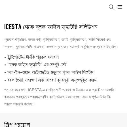
ICESTA থেকে ব্লক আইস ফ্যাক্টরি সলিউশন
প্রয়োগ পণ্য/শিল্প: জলজ পণ্য প্রক্রিয়াকরণ, জবাই প্রক্রিয়াকরণ, সবজি বিতরণ এবং
সংরক্ষণ, সুপারমার্কেটের সতেজতা, জলজ পণ্য বাজার সংরক্ষণ, সামুদ্রিক মৎস্য চাষ ইত্যাদি।
• ইন্টিগ্রেটেড টার্নকি প্রকল্প সমাধান
• "ব্লক আইস ফ্যাক্টরি" এর সম্পূর্ণ সেট
• অল-ইন-ওয়ান অটোমেটেড মডুলার ব্লক আইস সিস্টেম
• বরফ তৈরি, সংরক্ষণ এবং বিতরণ ব্যবস্থা অন্তর্ভুক্ত করুন
গত ১৫ বছর ধরে, ICESTA-এর শক্তিশালী গবেষণা ও উন্নয়ন এবং প্রকৌশল দলগুলি
ক্রমাগত গ্রাহকদের প্রথম-শ্রেণীর কাস্টমাইজড বরফ সমাধান এবং সম্পূর্ণ-সেট টার্নকি
প্রকল্প সরবরাহ করেছে।
শিল্প প্রয়োগ