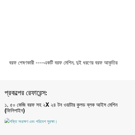
বরফ পেষণকারী ----একটি বরফ মেশিন, দুই ধরণের বরফ আকৃতির
প্রকল্পের রেফারেন্স:
১. ৫০ কেজি বরফ সহ ২X ২৪ টন ওয়াটার কুলড ব্লক আইস মেশিন
(ফিলিপাইন)