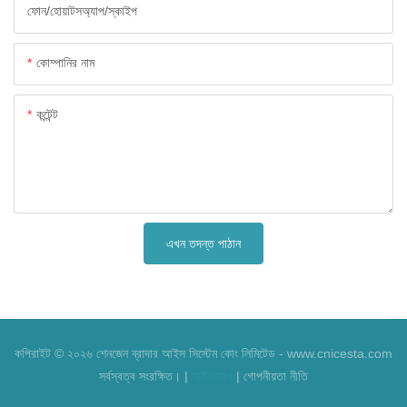
ফোন/হোয়াটসঅ্যাপ/স্কাইপ
কোম্পানির নাম
কন্টেন্ট
এখন তদন্ত পাঠান
কপিরাইট © ২০২৬ শেনজেন ব্রাদার আইস সিস্টেম কোং লিমিটেড - www.cnicesta.com
সর্বস্বত্ব সংরক্ষিত। |
সাইটম্যাপ
|
গোপনীয়তা নীতি