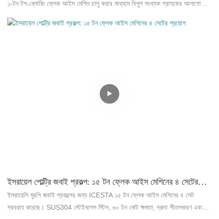
১-টন টপ-ব্লোয়িং ফ্লেক আইস মেশিন চালু করার মাধ্যমে বিপুল সংখ্যক গ্রাহকের আনাগোনার
মধ্যেও তাজা খাবার সংরক্ষণের প্রতিবন্ধকতা মোকাবেলা করেছে। এটি তাজা পণ্যের প্রদর্শন
উন্নত করা, অপচয় কমানো, স্থানের সর্বোত্তম ব্যবহার এবং খাদ্য নিরাপত্তা নিশ্চিত করার
ক্ষেত্রে এই সমাধানের কার্যকারিতা বিস্তারিতভাবে তুলে ধরে, যা প্রমাণ করে যে বড়
সুপারমার্কেটগুলোর সাপ্লাই চেইন দক্ষতা বাড়ানোর জন্য আইসেস্টা সরঞ্জাম একটি আদর্শ পছন্দ।
ইসরায়েল পোল্ট্রি জবাই প্রকল্প: ১৫ টন ফ্লেক আইস মেশিনের ৪ সেটের
প্রয়োগ
ইসরায়েলি মুরগি জবাই প্রকল্পের জন্য ICESTA ১৫ টন ফ্লেক আইস মেশিনের ৪ সেট
সরবরাহ করেছে। SUS304 স্টেইনলেস স্টিল, ৬০ টন মোট ক্ষমতা, দ্রুত শীতলকরণ এবং