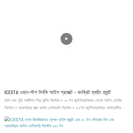
ICESTA ওয়ান-স্টপ টার্নকি আইস প্রজেক্ট - কংক্রিট ব্যাচিং প্ল্যান্ট
বালি এবং নুড়ি সমষ্টিগত প্রি-কুলিং সিস্টেম + ৩০ টন কন্টেইনারাইজড ফ্লেক আইস ডোজিং
সিস্টেম + স্বয়ংক্রিয় স্ক্রু আইস ডেলিভারি সিস্টেম + ২৩ টন কন্টেইনারাইজড অটোমেটিক
আইস স্টোরেজ রুম + ১০ টন কন্টেইনারাইজড ওয়াটার চিলার