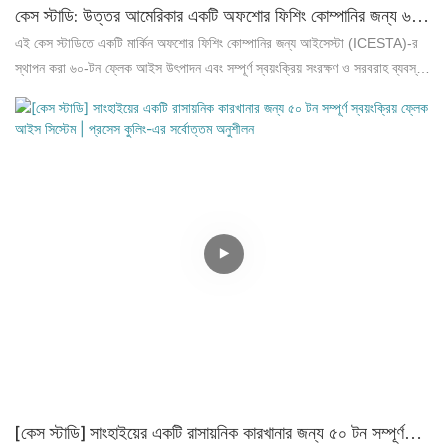
কেস স্টাডি: উত্তর আমেরিকার একটি অফশোর ফিশিং কোম্পানির জন্য ৬০-
টন ফ্লেক আইস এবং সম্পূর্ণ স্বয়ংক্রিয় সংরক্ষণ ও সরবরাহ ব্যবস্থা
এই কেস স্টাডিতে একটি মার্কিন অফশোর ফিশিং কোম্পানির জন্য আইসেস্টা (ICESTA)-র
স্থাপন করা ৬০-টন ফ্লেক আইস উৎপাদন এবং সম্পূর্ণ স্বয়ংক্রিয় সংরক্ষণ ও সরবরাহ ব্যবস্থার
বিস্তারিত বিবরণ দেওয়া হয়েছে। এতে প্রেক্ষাপট, সমাধানের মূল বৈশিষ্ট্য এবং গ্রাহক
উপযোগিতা তুলে ধরা হয়েছে, যা একটি বৃহৎ আকারের ফিশারি আইস সিস্টেমের বাস্তব ফলাফল
প্রদর্শন করে।
[কেস স্টাডি] সাংহাইয়ের একটি রাসায়নিক কারখানার জন্য ৫০ টন সম্পূর্ণ