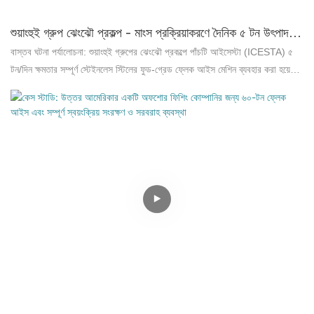
শুয়াংহুই গ্রুপ ঝেংঝৌ প্রকল্প – মাংস প্রক্রিয়াকরণে দৈনিক ৫ টন উৎপাদন
ক্ষমতাসম্পন্ন ৫টি সম্পূর্ণ স্টেইনলেস স্টিলের ফুড-গ্রেড ফ্লেক আইস
বাস্তব ঘটনা পর্যালোচনা: শুয়াংহুই গ্রুপের ঝেংঝৌ প্রকল্পে পাঁচটি আইসেস্টা (ICESTA) ৫
মেশিনের সফল প্রয়োগ
টন/দিন ক্ষমতার সম্পূর্ণ স্টেইনলেস স্টিলের ফুড-গ্রেড ফ্লেক আইস মেশিন ব্যবহার করা হয়েছে,
যার মোট উৎপাদন ক্ষমতা ২৫ টন/দিন। এর ইভাপোরেটর এবং স্ক্র্যাপার সম্পূর্ণ স্টেইনলেস স্টিলের
তৈরি। এর ফলে তৈরি হয় শুকনো, দলাবিহীন ফ্লেক আইস এবং শক্তি খরচ হয় ১৮% কম।
প্রকল্পের সম্পূর্ণ পটভূমি, বাস্তবায়ন প্রক্রিয়া এবং গ্রাহকের মতামত দেখুন।