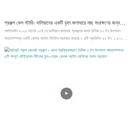
প্রকল্প কেস স্টাডি: দালিয়ানের একটি বৃহৎ জলাধারে মাছ সংরক্ষণের জন্য
দৈনিক ৫০ টন বরফ তৈরির মেশিন
আইসেস্টা ২০২৬ সালের ১৫ই মে ডালিয়ান জলাধার প্রকল্পের জন্য দৈনিক ৫০ টন উৎপাদন
ক্ষমতাসম্পন্ন একটি ফ্লেক আইস সিস্টেম সরবরাহ করেছে। এটি প্রতিদিন ৫০ টন, ১.৬-২.৩
মিমি আকারের শুষ্ক ও মসৃণ ফ্লেক বরফ উৎপাদন করে যা মাছের গুণমান রক্ষা করে। এতে
স্বয়ংক্রিয় নিয়ন্ত্রণ ব্যবস্থা, সুরক্ষা ব্যবস্থা এবং স্টেইনলেস স্টিলের ইভাপোরেটর রয়েছে। এটি
জলজ প্রক্রিয়াকরণ, খাদ্য সংরক্ষণ এবং রাসায়নিক শীতলীকরণে ব্যবহৃত হয়।