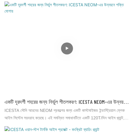
উচ্চ তাপমাত্রায় খাদ্য-গ্রেড স্বাস্থ্যবিধি সমন্বিত। সম্পূর্ণ কেস স্টাডি দেখুন।
একটি দূরদর্শী শহরের জন্য নির্ভুল শীতলকরণ: ICESTA NEOM-এর উন্নয়নে
শক্তি যোগায়
ICESTA সৌদি আরবের NEOM প্রকল্পের জন্য একটি কাস্টমাইজড ইন্ডাস্ট্রিয়াল ফ্লেক
আইস সিস্টেম সরবরাহ করেছে। এই সমন্বিত সমাধানটিতে একটি 120T/দিন আইস প্ল্যান্ট,
90T স্টোরেজ এবং একটি 360T ওয়াটার চিলার রয়েছে, যা চরম মরুভূমির জলবায়ুতে
নির্ভরযোগ্য অপারেশনের জন্য ডিজাইন করা হয়েছে।