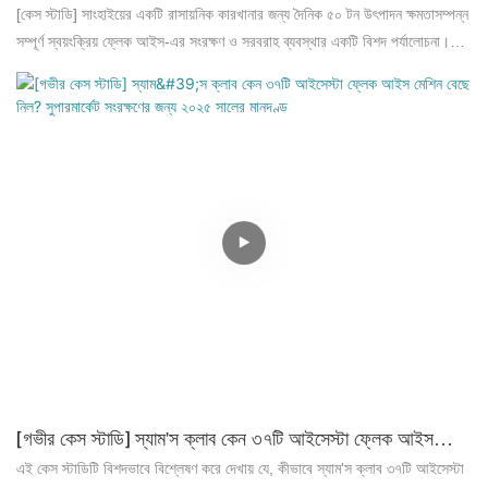
স্বয়ংক্রিয় ফ্লেক আইস সিস্টেম | প্রসেস কুলিং-এর সর্বোত্তম অনুশীলন
[কেস স্টাডি] সাংহাইয়ের একটি রাসায়নিক কারখানার জন্য দৈনিক ৫০ টন উৎপাদন ক্ষমতাসম্পন্ন
সম্পূর্ণ স্বয়ংক্রিয় ফ্লেক আইস-এর সংরক্ষণ ও সরবরাহ ব্যবস্থার একটি বিশদ পর্যালোচনা।
দেখুন, কীভাবে আইসেস্টা (ICESTA) সুনির্দিষ্ট তাপমাত্রা নিয়ন্ত্রণ এবং ব্যয় সাশ্রয়ের জন্য
একটি বিশেষভাবে তৈরি সমাধানের মাধ্যমে রাসায়নিক শীতলীকরণের প্রতিবন্ধকতাগুলো
মোকাবেলা করেছে।
[গভীর কেস স্টাডি] স্যাম'স ক্লাব কেন ৩৭টি আইসেস্টা ফ্লেক আইস
মেশিন বেছে নিল? সুপারমার্কেট সংরক্ষণের জন্য ২০২৫ সালের মানদণ্ড
এই কেস স্টাডিটি বিশদভাবে বিশ্লেষণ করে দেখায় যে, কীভাবে স্যাম'স ক্লাব ৩৭টি আইসেস্টা