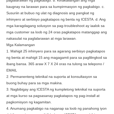
paglalarawan ng pagkabigo. b. Kinakailangan ang mga
kaugnay na larawan para sa kumpirmasyon ng pagkabigo. c.
Susuriin at bubuo ng ulat ng diagnosis ang pangkat ng
inhinyero at serbisyo pagkatapos ng benta ng ICESTA. d. Ang
mga karagdagang solusyon sa pag-troubleshoot ay iaalok sa
mga customer sa loob ng 24 oras pagkatapos matanggap ang
nakasulat na paglalarawan at mga larawan.
Mga Kalamangan
1. Mahigit 25 inhinyero para sa agarang serbisyo pagkatapos
ng benta at mahigit 15 ang magagamit para sa paglilingkod sa
ibang bansa. 365 araw X 7 X 24 oras na tulong sa telepono /
EMAIL
2. Permanenteng teknikal na suporta at konsultasyon sa
buong buhay para sa mga makina.
3. Nagbibigay ang ICESTA ng kumpletong teknikal na suporta
at mga kurso sa pagsasanay pagkatapos ng pag-install at
pagkomisyon ng kagamitan.
4. Anumang pagkabigo na naganap sa loob ng panahong iyon