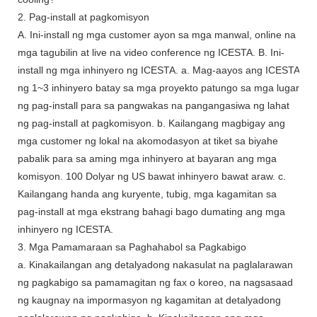
2. Pag-install at pagkomisyon
A. Ini-install ng mga customer ayon sa mga manwal, online na
mga tagubilin at live na video conference ng ICESTA. B. Ini-
install ng mga inhinyero ng ICESTA. a. Mag-aayos ang ICESTA
ng 1~3 inhinyero batay sa mga proyekto patungo sa mga lugar
ng pag-install para sa pangwakas na pangangasiwa ng lahat
ng pag-install at pagkomisyon. b. Kailangang magbigay ang
mga customer ng lokal na akomodasyon at tiket sa biyahe
pabalik para sa aming mga inhinyero at bayaran ang mga
komisyon. 100 Dolyar ng US bawat inhinyero bawat araw. c.
Kailangang handa ang kuryente, tubig, mga kagamitan sa
pag-install at mga ekstrang bahagi bago dumating ang mga
inhinyero ng ICESTA.
3. Mga Pamamaraan sa Paghahabol sa Pagkabigo
a. Kinakailangan ang detalyadong nakasulat na paglalarawan
ng pagkabigo sa pamamagitan ng fax o koreo, na nagsasaad
ng kaugnay na impormasyon ng kagamitan at detalyadong