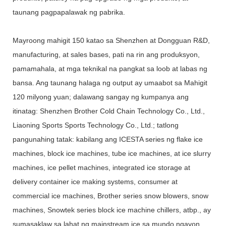
taunang pagpapalawak ng pabrika.
Mayroong mahigit 150 katao sa Shenzhen at Dongguan R&D,
manufacturing, at sales bases, pati na rin ang produksyon,
pamamahala, at mga teknikal na pangkat sa loob at labas ng
bansa. Ang taunang halaga ng output ay umaabot sa Mahigit
120 milyong yuan; dalawang sangay ng kumpanya ang
itinatag: Shenzhen Brother Cold Chain Technology Co., Ltd.,
Liaoning Sports Sports Technology Co., Ltd.; tatlong
pangunahing tatak: kabilang ang ICESTA series ng flake ice
machines, block ice machines, tube ice machines, at ice slurry
machines, ice pellet machines, integrated ice storage at
delivery container ice making systems, consumer at
commercial ice machines, Brother series snow blowers, snow
machines, Snowtek series block ice machine chillers, atbp., ay
sumasaklaw sa lahat ng mainstream ice sa mundo ngayon.