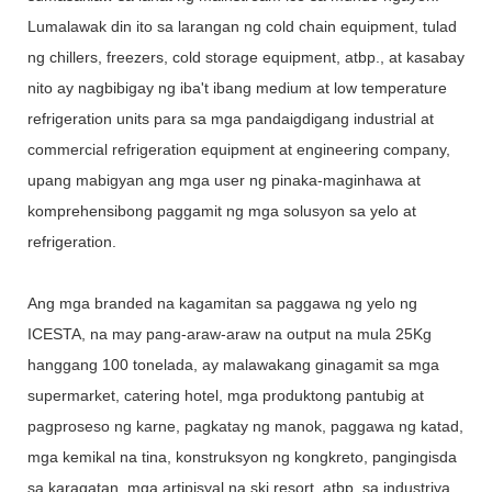
Lumalawak din ito sa larangan ng cold chain equipment, tulad
ng chillers, freezers, cold storage equipment, atbp., at kasabay
nito ay nagbibigay ng iba't ibang medium at low temperature
refrigeration units para sa mga pandaigdigang industrial at
commercial refrigeration equipment at engineering company,
upang mabigyan ang mga user ng pinaka-maginhawa at
komprehensibong paggamit ng mga solusyon sa yelo at
refrigeration.
Ang mga branded na kagamitan sa paggawa ng yelo ng
ICESTA, na may pang-araw-araw na output na mula 25Kg
hanggang 100 tonelada, ay malawakang ginagamit sa mga
supermarket, catering hotel, mga produktong pantubig at
pagproseso ng karne, pagkatay ng manok, paggawa ng katad,
mga kemikal na tina, konstruksyon ng kongkreto, pangingisda
sa karagatan, mga artipisyal na ski resort, atbp. sa industriya.