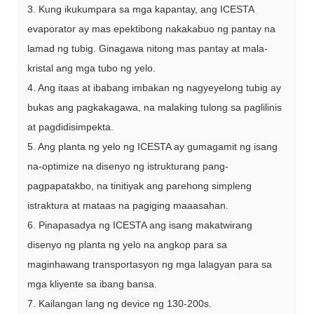
3. Kung ikukumpara sa mga kapantay, ang ICESTA
evaporator ay mas epektibong nakakabuo ng pantay na
lamad ng tubig. Ginagawa nitong mas pantay at mala-
kristal ang mga tubo ng yelo.
4. Ang itaas at ibabang imbakan ng nagyeyelong tubig ay
bukas ang pagkakagawa, na malaking tulong sa paglilinis
at pagdidisimpekta.
5. Ang planta ng yelo ng ICESTA ay gumagamit ng isang
na-optimize na disenyo ng istrukturang pang-
pagpapatakbo, na tinitiyak ang parehong simpleng
istraktura at mataas na pagiging maaasahan.
6. Pinapasadya ng ICESTA ang isang makatwirang
disenyo ng planta ng yelo na angkop para sa
maginhawang transportasyon ng mga lalagyan para sa
mga kliyente sa ibang bansa.
7. Kailangan lang ng device ng 130-200s.