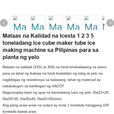
Mataas na Kalidad na Icesta 1 2 3 5
toneladang ice cube maker tube ice
making machine sa Pilipinas para sa
planta ng yelo
Mataas na kalidad (316L at 304) na hindi kinakalawang na asero
para sa lahat ng ibabaw na hindi tinatablan ng tubig at yelo na
nagbibigay ng resistensya sa kalawang, lahat ng materyal ay
nakakatugon sa kahilingan ng HACCP.
Nagsusuplay kami ng apat na karaniwang tubo ng yelo: Dia22×28,
Dia29×35, Dia35x45, Dia42×55(mm)
Ang pang-araw-araw na output ay mula 1 tonelada hanggang 100
tonelada bawat araw.