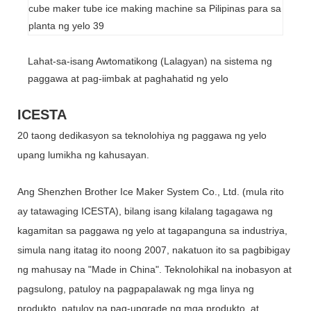
Lahat-sa-isang Awtomatikong (Lalagyan) na sistema ng
paggawa at pag-iimbak at paghahatid ng yelo
ICESTA
20 taong dedikasyon sa teknolohiya ng paggawa ng yelo
upang lumikha ng kahusayan.
Ang Shenzhen Brother Ice Maker System Co., Ltd. (mula rito
ay tatawaging ICESTA), bilang isang kilalang tagagawa ng
kagamitan sa paggawa ng yelo at tagapanguna sa industriya,
simula nang itatag ito noong 2007, nakatuon ito sa pagbibigay
ng mahusay na "Made in China". Teknolohikal na inobasyon at
pagsulong, patuloy na pagpapalawak ng mga linya ng
produkto, patuloy na pag-upgrade ng mga produkto, at