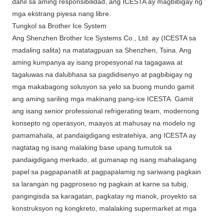
dahil sa aming responsibilidad, ang ICESTA ay magbibigay ng
mga ekstrang piyesa nang libre.
Tungkol sa Brother Ice System
Ang Shenzhen Brother Ice Systems Co., Ltd. ay (ICESTA sa
madaling salita) na matatagpuan sa Shenzhen, Tsina. Ang
aming kumpanya ay isang propesyonal na tagagawa at
tagaluwas na dalubhasa sa pagdidisenyo at pagbibigay ng
mga makabagong solusyon sa yelo sa buong mundo gamit
ang aming sariling mga makinang pang-ice ICESTA. Gamit
ang isang senior professional refrigerating team, modernong
konsepto ng operasyon, maayos at mahusay na modelo ng
pamamahala, at pandaigdigang estratehiya, ang ICESTA ay
nagtatag ng isang malaking base upang tumutok sa
pandaigdigang merkado, at gumanap ng isang mahalagang
papel sa pagpapanatili at pagpapalamig ng sariwang pagkain
sa larangan ng pagproseso ng pagkain at karne sa tubig,
pangingisda sa karagatan, pagkatay ng manok, proyekto sa
konstruksyon ng kongkreto, malalaking supermarket at mga