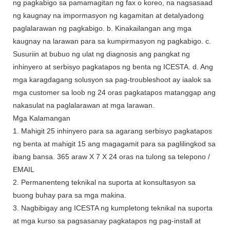
ng pagkabigo sa pamamagitan ng fax o koreo, na nagsasaad
ng kaugnay na impormasyon ng kagamitan at detalyadong
paglalarawan ng pagkabigo. b. Kinakailangan ang mga
kaugnay na larawan para sa kumpirmasyon ng pagkabigo. c.
Susuriin at bubuo ng ulat ng diagnosis ang pangkat ng
inhinyero at serbisyo pagkatapos ng benta ng ICESTA. d. Ang
mga karagdagang solusyon sa pag-troubleshoot ay iaalok sa
mga customer sa loob ng 24 oras pagkatapos matanggap ang
nakasulat na paglalarawan at mga larawan.
Mga Kalamangan
1. Mahigit 25 inhinyero para sa agarang serbisyo pagkatapos
ng benta at mahigit 15 ang magagamit para sa paglilingkod sa
ibang bansa. 365 araw X 7 X 24 oras na tulong sa telepono /
EMAIL
2. Permanenteng teknikal na suporta at konsultasyon sa
buong buhay para sa mga makina.
3. Nagbibigay ang ICESTA ng kumpletong teknikal na suporta
at mga kurso sa pagsasanay pagkatapos ng pag-install at