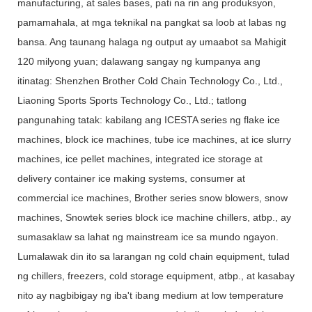
manufacturing, at sales bases, pati na rin ang produksyon,
pamamahala, at mga teknikal na pangkat sa loob at labas ng
bansa. Ang taunang halaga ng output ay umaabot sa Mahigit
120 milyong yuan; dalawang sangay ng kumpanya ang
itinatag: Shenzhen Brother Cold Chain Technology Co., Ltd.,
Liaoning Sports Sports Technology Co., Ltd.; tatlong
pangunahing tatak: kabilang ang ICESTA series ng flake ice
machines, block ice machines, tube ice machines, at ice slurry
machines, ice pellet machines, integrated ice storage at
delivery container ice making systems, consumer at
commercial ice machines, Brother series snow blowers, snow
machines, Snowtek series block ice machine chillers, atbp., ay
sumasaklaw sa lahat ng mainstream ice sa mundo ngayon.
Lumalawak din ito sa larangan ng cold chain equipment, tulad
ng chillers, freezers, cold storage equipment, atbp., at kasabay
nito ay nagbibigay ng iba't ibang medium at low temperature