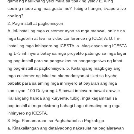
gamit ng nalilikhang yelo mula sa tipak ng yelo? E. Aling
cooling mode ang mas gusto mo? Tubig o hangin, Evaporative
cooling?
2. Pag-install at pagkomisyon
A. Ini-install ng mga customer ayon sa mga manwal, online na
mga tagubilin at live na video conference ng ICESTA. B. Ini-
install ng mga inhinyero ng ICESTA. a. Mag-aayos ang ICESTA
ng 1~3 inhinyero batay sa mga proyekto patungo sa mga lugar
ng pag-install para sa pangwakas na pangangasiwa ng lahat
ng pag-install at pagkomisyon. b. Kailangang magbigay ang
mga customer ng lokal na akomodasyon at tiket sa biyahe
pabalik para sa aming mga inhinyero at bayaran ang mga
komisyon. 100 Dolyar ng US bawat inhinyero bawat araw. c.
Kailangang handa ang kuryente, tubig, mga kagamitan sa
pag-install at mga ekstrang bahagi bago dumating ang mga
inhinyero ng ICESTA.
3. Mga Pamamaraan sa Paghahabol sa Pagkabigo
a. Kinakailangan ang detalyadong nakasulat na paglalarawan