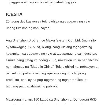
paggawa at pag-iimbak at paghahatid ng yelo
ICESTA
20 taong dedikasyon sa teknolohiya ng paggawa ng yelo
upang lumikha ng kahusayan.
Ang Shenzhen Brother Ice Maker System Co., Ltd. (mula rito
ay tatawaging ICESTA), bilang isang kilalang tagagawa ng
kagamitan sa paggawa ng yelo at tagapanguna sa industriya,
simula nang itatag ito noong 2007, nakatuon ito sa pagbibigay
ng mahusay na "Made in China". Teknolohikal na inobasyon at
pagsulong, patuloy na pagpapalawak ng mga linya ng
produkto, patuloy na pag-upgrade ng mga produkto, at
taunang pagpapalawak ng pabrika.
Mayroong mahigit 150 katao sa Shenzhen at Dongguan R&D,