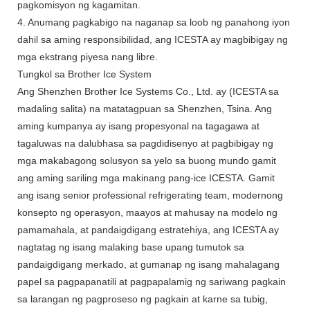
pagkomisyon ng kagamitan.
4. Anumang pagkabigo na naganap sa loob ng panahong iyon
dahil sa aming responsibilidad, ang ICESTA ay magbibigay ng
mga ekstrang piyesa nang libre.
Tungkol sa Brother Ice System
Ang Shenzhen Brother Ice Systems Co., Ltd. ay (ICESTA sa
madaling salita) na matatagpuan sa Shenzhen, Tsina. Ang
aming kumpanya ay isang propesyonal na tagagawa at
tagaluwas na dalubhasa sa pagdidisenyo at pagbibigay ng
mga makabagong solusyon sa yelo sa buong mundo gamit
ang aming sariling mga makinang pang-ice ICESTA. Gamit
ang isang senior professional refrigerating team, modernong
konsepto ng operasyon, maayos at mahusay na modelo ng
pamamahala, at pandaigdigang estratehiya, ang ICESTA ay
nagtatag ng isang malaking base upang tumutok sa
pandaigdigang merkado, at gumanap ng isang mahalagang
papel sa pagpapanatili at pagpapalamig ng sariwang pagkain
sa larangan ng pagproseso ng pagkain at karne sa tubig,