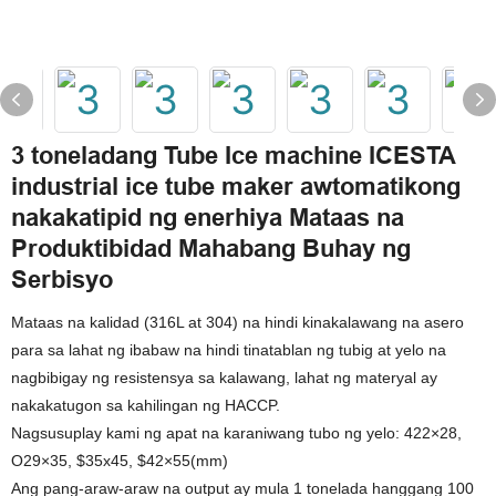
3 toneladang Tube Ice machine ICESTA
industrial ice tube maker awtomatikong
nakakatipid ng enerhiya Mataas na
Produktibidad Mahabang Buhay ng
Serbisyo
Mataas na kalidad (316L at 304) na hindi kinakalawang na asero
para sa lahat ng ibabaw na hindi tinatablan ng tubig at yelo na
nagbibigay ng resistensya sa kalawang, lahat ng materyal ay
nakakatugon sa kahilingan ng HACCP.
Nagsusuplay kami ng apat na karaniwang tubo ng yelo: 422×28,
O29×35, $35x45, $42×55(mm)
Ang pang-araw-araw na output ay mula 1 tonelada hanggang 100