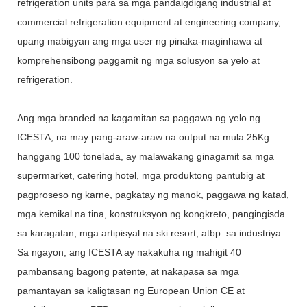
refrigeration units para sa mga pandaigdigang industrial at
commercial refrigeration equipment at engineering company,
upang mabigyan ang mga user ng pinaka-maginhawa at
komprehensibong paggamit ng mga solusyon sa yelo at
refrigeration.
Ang mga branded na kagamitan sa paggawa ng yelo ng
ICESTA, na may pang-araw-araw na output na mula 25Kg
hanggang 100 tonelada, ay malawakang ginagamit sa mga
supermarket, catering hotel, mga produktong pantubig at
pagproseso ng karne, pagkatay ng manok, paggawa ng katad,
mga kemikal na tina, konstruksyon ng kongkreto, pangingisda
sa karagatan, mga artipisyal na ski resort, atbp. sa industriya.
Sa ngayon, ang ICESTA ay nakakuha ng mahigit 40
pambansang bagong patente, at nakapasa sa mga
pamantayan sa kaligtasan ng European Union CE at