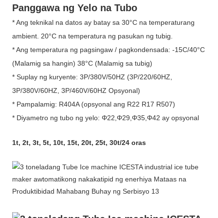
Panggawa ng Yelo na Tubo
* Ang teknikal na datos ay batay sa 30°C na temperaturang
ambient. 20°C na temperatura ng pasukan ng tubig.
* Ang temperatura ng pagsingaw / pagkondensada: -15C/40°C
(Malamig sa hangin) 38°C (Malamig sa tubig)
* Suplay ng kuryente: 3P/380V/50HZ (3P/220/60HZ,
3P/380V/60HZ, 3P/460V/60HZ Opsyonal)
* Pampalamig: R404A (opsyonal ang R22 R17 R507)
* Diyametro ng tubo ng yelo: Φ22,Φ29,Φ35,Φ42 ay opsyonal
1t, 2t, 3t, 5t, 10t, 15t, 20t, 25t, 30t/24 oras