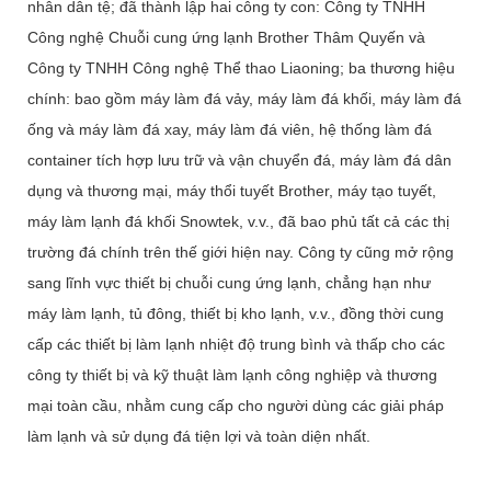
nhân dân tệ; đã thành lập hai công ty con: Công ty TNHH
Công nghệ Chuỗi cung ứng lạnh Brother Thâm Quyến và
Công ty TNHH Công nghệ Thể thao Liaoning; ba thương hiệu
chính: bao gồm máy làm đá vảy, máy làm đá khối, máy làm đá
ống và máy làm đá xay, máy làm đá viên, hệ thống làm đá
container tích hợp lưu trữ và vận chuyển đá, máy làm đá dân
dụng và thương mại, máy thổi tuyết Brother, máy tạo tuyết,
máy làm lạnh đá khối Snowtek, v.v., đã bao phủ tất cả các thị
trường đá chính trên thế giới hiện nay. Công ty cũng mở rộng
sang lĩnh vực thiết bị chuỗi cung ứng lạnh, chẳng hạn như
máy làm lạnh, tủ đông, thiết bị kho lạnh, v.v., đồng thời cung
cấp các thiết bị làm lạnh nhiệt độ trung bình và thấp cho các
công ty thiết bị và kỹ thuật làm lạnh công nghiệp và thương
mại toàn cầu, nhằm cung cấp cho người dùng các giải pháp
làm lạnh và sử dụng đá tiện lợi và toàn diện nhất.