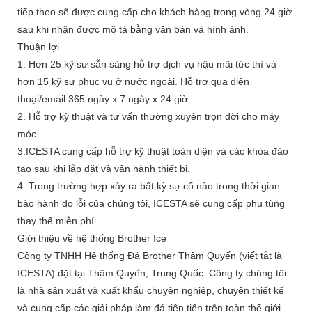
tiếp theo sẽ được cung cấp cho khách hàng trong vòng 24 giờ
sau khi nhận được mô tả bằng văn bản và hình ảnh.
Thuận lợi
1. Hơn 25 kỹ sư sẵn sàng hỗ trợ dịch vụ hậu mãi tức thì và
hơn 15 kỹ sư phục vụ ở nước ngoài. Hỗ trợ qua điện
thoại/email 365 ngày x 7 ngày x 24 giờ.
2. Hỗ trợ kỹ thuật và tư vấn thường xuyên trọn đời cho máy
móc.
3.ICESTA cung cấp hỗ trợ kỹ thuật toàn diện và các khóa đào
tạo sau khi lắp đặt và vận hành thiết bị.
4. Trong trường hợp xảy ra bất kỳ sự cố nào trong thời gian
bảo hành do lỗi của chúng tôi, ICESTA sẽ cung cấp phụ tùng
thay thế miễn phí.
Giới thiệu về hệ thống Brother Ice
Công ty TNHH Hệ thống Đá Brother Thâm Quyến (viết tắt là
ICESTA) đặt tại Thâm Quyến, Trung Quốc. Công ty chúng tôi
là nhà sản xuất và xuất khẩu chuyên nghiệp, chuyên thiết kế
và cung cấp các giải pháp làm đá tiên tiến trên toàn thế giới