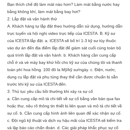
Bạn thích chế độ làm mát nào hơn? Làm mát bằng nước hay
bằng không khí, làm mát bằng bay hơi?
2. Lắp đặt và vận hành thử
A. Khách hàng tự lắp đặt theo hướng dẫn sử dụng, hướng dẫn
trực tuyến và hội nghị video trực tiếp của ICESTA. B. Kỹ sư
của ICESTA lắp đặt. a. ICESTA sẽ bố trí 1-3 kỹ sư tùy thuộc
vào dự án đến địa điểm lắp đặt để giám sát cuối cùng toàn bộ
quá trình lắp đặt và vận hành. b. Khách hàng cần cung cấp
chỗ ở và vé máy bay khứ hồi cho kỹ sư của chúng tôi và thanh
toán phí hoa hồng. 100 đô la Mỹ/kỹ sư/ngày. c. Điện, nước,
dụng cụ lắp đặt và phụ tùng thay thế cần được chuẩn bị sẵn
trước khi kỹ sư của ICESTA đến.
3. Thủ tục yêu cầu bồi thường khi xảy ra sự cố
a. Cần cung cấp mô tả chi tiết về sự cố bằng văn bản qua fax
hoặc thư, nêu rõ thông tin thiết bị liên quan và mô tả chi tiết về
sự cố. b. Cần cung cấp hình ảnh liên quan để xác nhận sự cố.
c. Đội ngũ kỹ thuật và dịch vụ hậu mãi của ICESTA sẽ kiểm tra
và lập báo cáo chẩn đoán. d. Các giải pháp khắc phục sự cố