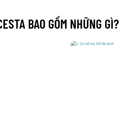
ICESTA BAO GỒM NHỮNG GÌ?