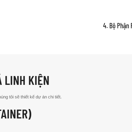
4. Bộ Phận 
Ả LINH KIỆN
g tôi sẽ thiết kế dự án chi tiết.
TAINER)