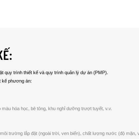
KẾ:
 quy trình thiết kế và quy trình quản lý dự án (PMP).
ết kế phương án:
 màu hóa học, bê tông, khu nghỉ dưỡng trượt tuyết, v.v.
ôi trường lắp đặt (ngoài trời, ven biển), chất lượng nước (độ mặn,