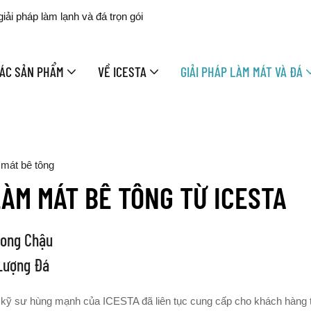
ải pháp làm lạnh và đá trọn gói
ÁC SẢN PHẨM
VỀ ICESTA
GIẢI PHÁP LÀM MÁT VÀ ĐÁ
 mát bê tông
ÀM MÁT BÊ TÔNG TỪ ICESTA
rong Chậu
 Lượng Đá
c kỹ sư hùng mạnh của ICESTA đã liên tục cung cấp cho khách hàng t