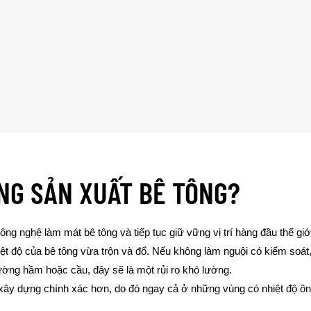
NG SẢN XUẤT BÊ TÔNG?
ng nghệ làm mát bê tông và tiếp tục giữ vững vị trí hàng đầu thế giới
iệt độ của bê tông vừa trộn và đổ. Nếu không làm nguội có kiểm soát,
ường hầm hoặc cầu, đây sẽ là một rủi ro khó lường.
 xây dựng chính xác hơn, do đó ngay cả ở những vùng có nhiệt độ ôn