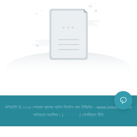
কপিরাইট © ২০২৬ শেনজেন ব্রাদার আইস সিস্টেম কোং লিমিটেড - www.cnicesta.com
সর্বস্বত্ব সংরক্ষিত। |
সাইটম্যাপ
|
গোপনীয়তা নীতি