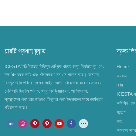
চারটি প্রধান ব্র্যান্ড
দ্রুত লি
ICESTA ইঞ্জিনিয়াররা বিভিন্ন বৈশ্বিক খাতের জন্য নির্ভরযোগ্য এবং
Home
দক্ষ শিল্প বরফ তৈরি এবং শীতলকরণ সমাধান প্রদান করে। আমাদের
আবেদন
বিস্তৃত পণ্য পরিসর, ফ্লেক আইস মেশিন থেকে শুরু করে স্বয়ংক্রিয়
পণ্য
ডেলিভারি সিস্টেম পর্যন্ত, খাদ্য প্রক্রিয়াকরণ, আতিথেয়তা,
ICESTA সম্
স্বাস্থ্যসেবা এবং তার বাইরেও নির্ভুলতা এবং উদ্ভাবনের সাথে কার্যক্রম
আইসিই এবং 
পরিচালনা করে।
প্রকল্প
খবর
আমাদের সাথ