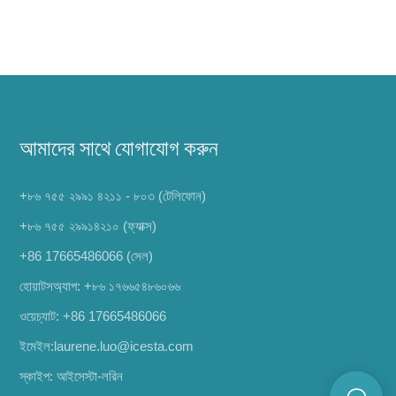
আমাদের সাথে যোগাযোগ করুন
+৮৬ ৭৫৫ ২৯৯১ ৪২১১ - ৮০৩ (টেলিফোন)
+৮৬ ৭৫৫ ২৯৯১৪২১০ (ফ্যাক্স)
+86 17665486066
(সেল)
হোয়াটসঅ্যাপ:
+৮৬ ১৭৬৬৫৪৮৬০৬৬
ওয়েচ্যাট: +86 17665486066
ইমেইল:
laurene.luo@icesta.com
স্কাইপ: আইসেস্টা-লরিন