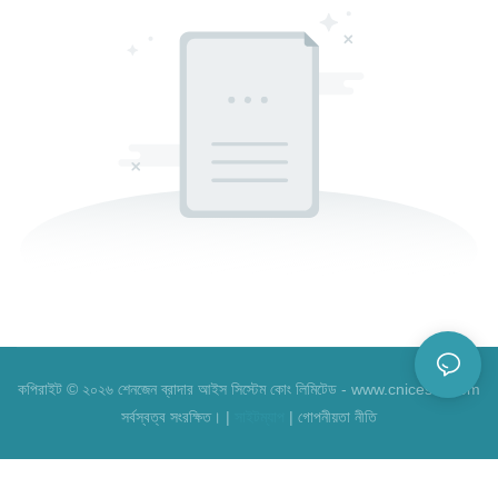
কপিরাইট © ২০২৬ শেনজেন ব্রাদার আইস সিস্টেম কোং লিমিটেড - www.cnicesta.com
সর্বস্বত্ব সংরক্ষিত। |
সাইটম্যাপ
|
গোপনীয়তা নীতি