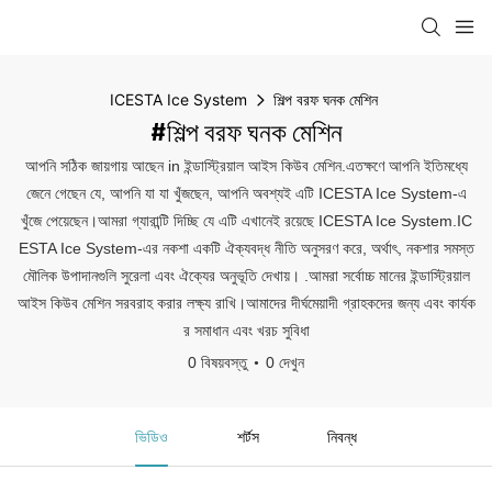
ICESTA Ice System
শিল্প বরফ ঘনক মেশিন
#শিল্প বরফ ঘনক মেশিন
আপনি সঠিক জায়গায় আছেন in ইন্ডাস্ট্রিয়াল আইস কিউব মেশিন.এতক্ষণে আপনি ইতিমধ্যে
জেনে গেছেন যে, আপনি যা যা খুঁজছেন, আপনি অবশ্যই এটি ICESTA Ice System-এ
খুঁজে পেয়েছেন।আমরা গ্যারান্টি দিচ্ছি যে এটি এখানেই রয়েছে ICESTA Ice System.IC
ESTA Ice System-এর নকশা একটি ঐক্যবদ্ধ নীতি অনুসরণ করে, অর্থাৎ, নকশার সমস্ত
মৌলিক উপাদানগুলি সুরেলা এবং ঐক্যের অনুভূতি দেখায়। .আমরা সর্বোচ্চ মানের ইন্ডাস্ট্রিয়াল
আইস কিউব মেশিন সরবরাহ করার লক্ষ্য রাখি।আমাদের দীর্ঘমেয়াদী গ্রাহকদের জন্য এবং কার্যক
র সমাধান এবং খরচ সুবিধা
0 বিষয়বস্তু
0 দেখুন
ভিডিও
শর্টস
নিবন্ধ