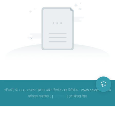
কপিরাইট © ২০২৬ শেনজেন ব্রাদার আইস সিস্টেম কোং লিমিটেড - www.cnicesta.com
সর্বস্বত্ব সংরক্ষিত। |
সাইটম্যাপ
|
গোপনীয়তা নীতি