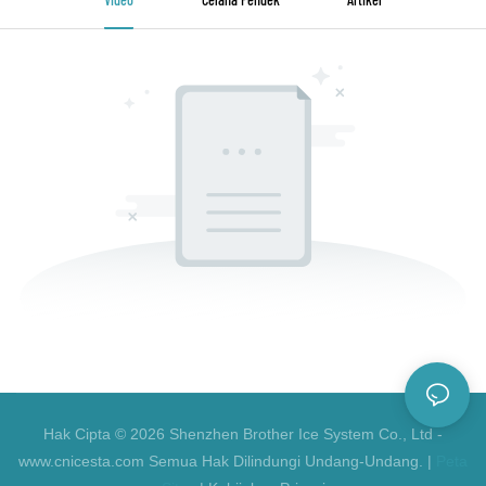
Hak Cipta © 2026 Shenzhen Brother Ice System Co., Ltd -
www.cnicesta.com Semua Hak Dilindungi Undang-Undang. |
Peta