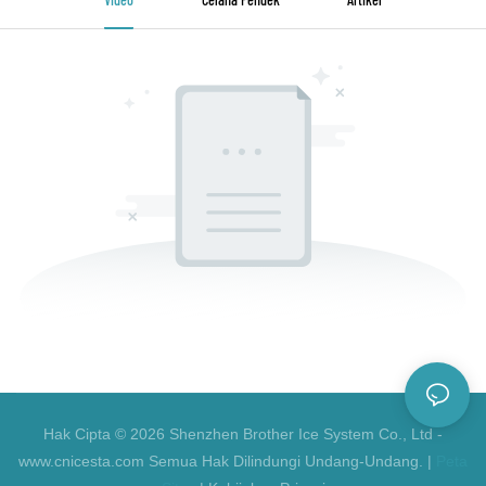
Hak Cipta © 2026 Shenzhen Brother Ice System Co., Ltd -
www.cnicesta.com Semua Hak Dilindungi Undang-Undang. |
Peta