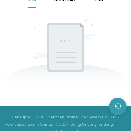
Hak Cipta © 2026 Shenzhen Brother Ice System Co., Ltd -
www.cnicesta.com Semua Hak Dilindungi Undang-Undang. |
Peta