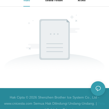
Hak Cipta © 2026 Shenzhen Brother Ice System Co., Ltd -
www.cnicesta.com Semua Hak Dilindungi Undang-Undang. |
Peta