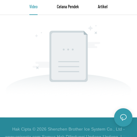
Video
Celana Pendek
Artikel
Hak Cipta © 2026 Shenzhen Brother Ice System Co., Ltd -
www.cnicesta.com Semua Hak Dilindungi Undang-Undang. |
Peta