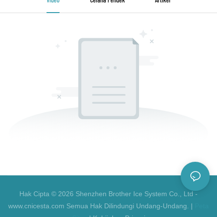
Hak Cipta © 2026 Shenzhen Brother Ice System Co., Ltd -
www.cnicesta.com Semua Hak Dilindungi Undang-Undang. |
Peta