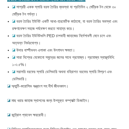
◪
সাশ্রয়ী একক স্লারি বরফ তৈরির ব্যবস্থা যা প্রতিদিন ২ মেট্রিক টন থেকে ৩০
মেট্রিক টন পর্যন্ত।
◪
বরফ তৈরির ইউনিট একটি আধা-হারমেটিক কাঠামো, যা বরফ তৈরির অবস্থা এবং
রক্ষণাবেক্ষণ সহজে পর্যবেক্ষণ করতে সাহায্য করে।
◪
বরফ তৈরির ইউনিটগুলি PED চাপবাহী জাহাজের নির্দেশাবলী মেনে চলে এবং
অত্যন্ত নির্ভরযোগ্য।
◪
উদার বাষ্পীভবন এলাকা এবং উৎপাদন ক্ষমতা।
◪
সারা বিশ্বের যেকোনো সমুদ্রের জলের সাথে প্রযোজ্য। প্রযোজ্য স্বাস্থ্যবিধি:
১-৩.৫%।
◪
সরাসরি বরফের স্লারি ডেলিভারি অথবা বহিরাগত বরফের স্লারি মিশ্রণ এবং
ডেলিভারি।
◪
অ্যান্টি-করোসিভ যন্ত্রাংশ সহ দীর্ঘ জীবনকাল।
◪
মাছ ধরার জাহাজ স্থাপনের জন্য উপযুক্ত কম্প্যাক্ট ডিজাইন।
◪
কন্ট্রোল প্যানেল ক্ষয়রোধী।