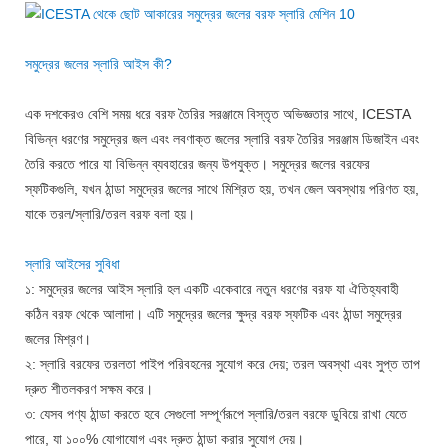
সমুদ্রের জলের স্লারি আইস কী?
এক দশকেরও বেশি সময় ধরে বরফ তৈরির সরঞ্জামে বিস্তৃত অভিজ্ঞতার সাথে, ICESTA
বিভিন্ন ধরণের সমুদ্রের জল এবং লবণাক্ত জলের স্লারি বরফ তৈরির সরঞ্জাম ডিজাইন এবং
তৈরি করতে পারে যা বিভিন্ন ব্যবহারের জন্য উপযুক্ত। সমুদ্রের জলের বরফের
স্ফটিকগুলি, যখন ঠান্ডা সমুদ্রের জলের সাথে মিশ্রিত হয়, তখন জেল অবস্থায় পরিণত হয়,
যাকে তরল/স্লারি/তরল বরফ বলা হয়।
স্লারি আইসের সুবিধা
১: সমুদ্রের জলের আইস স্লারি হল একটি একেবারে নতুন ধরণের বরফ যা ঐতিহ্যবাহী
কঠিন বরফ থেকে আলাদা। এটি সমুদ্রের জলের ক্ষুদ্র বরফ স্ফটিক এবং ঠান্ডা সমুদ্রের
জলের মিশ্রণ।
২: স্লারি বরফের তরলতা পাইপ পরিবহনের সুযোগ করে দেয়; তরল অবস্থা এবং সুপ্ত তাপ
দ্রুত শীতলকরণ সক্ষম করে।
৩: যেসব পণ্য ঠান্ডা করতে হবে সেগুলো সম্পূর্ণরূপে স্লারি/তরল বরফে ডুবিয়ে রাখা যেতে
পারে, যা ১০০% যোগাযোগ এবং দ্রুত ঠান্ডা করার সুযোগ দেয়।