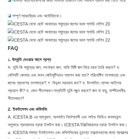
◪
বিভিন্ন অ্যাপ্লিকেশনের জন্য বিভিন্ন ডিজাইন এবং সমাধান প্রদান করা যেতে পারে
◪
সম্পূর্ণ স্বয়ংক্রিয় এবং অযৌক্তিক।
FAQ
১. উদ্ধৃতি দেওয়ার আগে প্রশ্ন
ক. তুমি কি সমুদ্রের জল, লবণাক্ত জল, নাকি মিষ্টি জল দিয়ে বরফ তৈরি করবে? খ.
মেশিনটি কোথায় এবং কখন মোটামুটিভাবে স্থাপন করা হবে? পরিবেষ্টিত তাপমাত্রা এবং
জলের প্রবেশের তাপমাত্রা? গ. বিদ্যুৎ সরবরাহ কত? ঘ. উৎপাদিত ফ্লেক আইসের
প্রয়োগ কী? ঘ. কোন শীতলকরণ পদ্ধতিটি তুমি পছন্দ করবে? জল না বায়ু, বাষ্পীভবনীয়
শীতলকরণ?
2. ইনস্টলেশন এবং কমিশনিং
A. ICESTA.B এর ম্যানুয়াল, অনলাইন নির্দেশাবলী এবং লাইভ ভিডিও কনফারেন্স
অনুসারে গ্রাহকদের দ্বারা ইনস্টল করা। ICESTA ইঞ্জিনিয়ারদের দ্বারা ইনস্টল করা।
a. ICESTA সমস্ত ইনস্টলেশন এবং কমিশনিংয়ের চূড়ান্ত তত্ত্বাবধানের জন্য প্রকল্পের