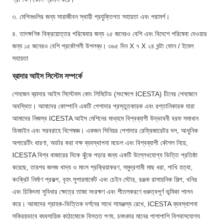
৩. মেশিনগুলির জন্য সারাজীবন স্থায়ী প্রযুক্তিগত সহায়তা এবং পরামর্শ।
৪. তাৎক্ষণিক বিক্রয়োত্তর পরিষেবার জন্য ২৫ জনেরও বেশি এবং বিদেশে পরিষেবা দেওয়ার
জন্য ১৫ জনেরও বেশি প্রকৌশলী উপলব্ধ। ৩৬৫ দিন X ৭ X ২৪ ঘন্টা ফোন / ইমেল
সহায়তা
ব্রাদার আইস সিস্টেম সম্পর্কে
শেনজেন ব্রাদার আইস সিস্টেমস কোং লিমিটেড (সংক্ষেপে ICESTA) চীনের শেনজেনে
অবস্থিত। আমাদের কোম্পানি একটি পেশাদার প্রস্তুতকারক এবং রপ্তানিকারক যারা
আমাদের নিজস্ব ICESTA আইস মেশিনের মাধ্যমে বিশ্বব্যাপী উদ্ভাবনী বরফ সমাধান
ডিজাইন এবং সরবরাহে বিশেষজ্ঞ। একজন সিনিয়র পেশাদার রেফ্রিজারেটর দল, আধুনিক
অপারেটিং ধারণা, অর্ডার করা দক্ষ ব্যবস্থাপনা মডেল এবং বিশ্বব্যাপী কৌশল নিয়ে,
ICESTA বিশ্ব বাজারের দিকে ঝুঁকে পড়ার জন্য একটি উল্লেখযোগ্য ভিত্তি প্রতিষ্ঠা
করেছে, তারপর জলজ খাদ্য ও মাংস প্রক্রিয়াকরণ, সমুদ্রগামী মাছ ধরা, পাখি হত্যা,
কংক্রিট নির্মাণ প্রকল্প, বৃহৎ সুপারমার্কেট এবং চেইন স্টোর, রঞ্জক রাসায়নিক শিল্প, খনির
এবং চিকিৎসা সুবিধার ক্ষেত্রে তাজা সংরক্ষণ এবং শীতলকরণে গুরুত্বপূর্ণ ভূমিকা পালন
করে। আমাদের গ্রাহক-ভিত্তিক দর্শনের সাথে সামঞ্জস্য রেখে, ICESTA ব্যবস্থাপনা
সক্রিয়ভাবে ব্যবসায়িক কাঠামোকে বিস্তৃত পণ্য, চমৎকার মানের পাশাপাশি বিশ্বাসযোগ্য