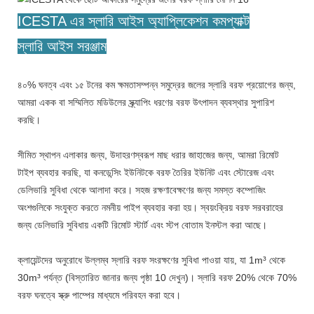
ICESTA এর স্লারি আইস অ্যাপ্লিকেশন কমপ্যাক্ট
স্লারি আইস সরঞ্জাম
৪০% ঘনত্ব এবং ১৫ টনের কম ক্ষমতাসম্পন্ন সমুদ্রের জলের স্লারি বরফ প্রয়োগের জন্য,
আমরা একক বা সম্মিলিত মডিউলের স্ক্র্যাপিং ধরণের বরফ উৎপাদন ব্যবস্থার সুপারিশ
করছি।
সীমিত স্থাপন এলাকার জন্য, উদাহরণস্বরূপ মাছ ধরার জাহাজের জন্য, আমরা রিমোট
টাইপ ব্যবহার করছি, যা কনডেন্সিং ইউনিটকে বরফ তৈরির ইউনিট এবং স্টোরেজ এবং
ডেলিভারি সুবিধা থেকে আলাদা করে। সহজ রক্ষণাবেক্ষণের জন্য সমস্ত কম্পোজিং
অংশগুলিকে সংযুক্ত করতে নমনীয় পাইপ ব্যবহার করা হয়। স্বয়ংক্রিয় বরফ সরবরাহের
জন্য ডেলিভারি সুবিধায় একটি রিমোট স্টার্ট এবং স্টপ বোতাম ইনস্টল করা আছে।
ক্লায়েন্টদের অনুরোধে উল্লম্ব স্লারি বরফ সংরক্ষণের সুবিধা পাওয়া যায়, যা 1m³ থেকে
30m³ পর্যন্ত (বিস্তারিত জানার জন্য পৃষ্ঠা 10 দেখুন)। স্লারি বরফ 20% থেকে 70%
বরফ ঘনত্বে স্ক্রু পাম্পের মাধ্যমে পরিবহন করা হবে।