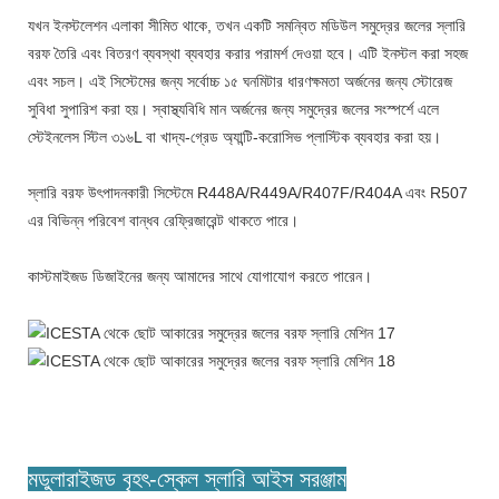
যখন ইনস্টলেশন এলাকা সীমিত থাকে, তখন একটি সমন্বিত মডিউল সমুদ্রের জলের স্লারি
বরফ তৈরি এবং বিতরণ ব্যবস্থা ব্যবহার করার পরামর্শ দেওয়া হবে। এটি ইনস্টল করা সহজ
এবং সচল। এই সিস্টেমের জন্য সর্বোচ্চ ১৫ ঘনমিটার ধারণক্ষমতা অর্জনের জন্য স্টোরেজ
সুবিধা সুপারিশ করা হয়। স্বাস্থ্যবিধি মান অর্জনের জন্য সমুদ্রের জলের সংস্পর্শে এলে
স্টেইনলেস স্টিল ৩১৬L বা খাদ্য-গ্রেড অ্যান্টি-করোসিভ প্লাস্টিক ব্যবহার করা হয়।
স্লারি বরফ উৎপাদনকারী সিস্টেমে R448A/R449A/R407F/R404A এবং R507
এর বিভিন্ন পরিবেশ বান্ধব রেফ্রিজারেন্ট থাকতে পারে।
কাস্টমাইজড ডিজাইনের জন্য আমাদের সাথে যোগাযোগ করতে পারেন।
মডুলারাইজড বৃহৎ-স্কেল স্লারি আইস সরঞ্জাম