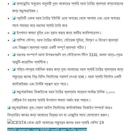
◪
ক্লায়েন্টের অনুরোধ অনুযায়ী বৃহৎ আকারের স্লারি বরফ তৈরির ব্যবস্থা বাস্তবায়নের
জন্য মডুলারাইজড।
◪
প্রতিটি একক বরফ তৈরির ইউনিট একে অপরের থেকে আলাদা এবং একে অপরের
সাথে সমন্বয় করে বরফের স্লারি তৈরি করে
◪
উৎপাদন ক্ষমতা বৃদ্ধি এবং হ্রাস করার জন্য নমনীয় কনফিগারেশন।
◪
পাম্পিং স্টেশন, বরফ তৈরির মডিউল, স্টোরেজ সুবিধা, মিশ্রণ ও বিতরণ ব্যবস্থা
এবং নিয়ন্ত্রণ ব্যবস্থা দ্বারা একটি সম্পূর্ণ ব্যবস্থা গঠিত।
◪
বরফের সংস্পর্শে আসা উপকরণগুলি হল স্টেইনলেস স্টিল 316L অথবা খাদ্য-গ্রেড
অ্যান্টি-করোসিভ প্লাস্টিক।
◪
শক্তি-সাশ্রয় সর্বাধিক করার জন্য বৃহৎ আকারের বরফ স্লারি তৈরির ব্যবস্থার জন্য
সমুদ্রের জলের প্রি-হিলিং সিস্টেমের পরামর্শ দেওয়া হচ্ছে। বরফ স্লারি সিস্টেম একটি
কাস্টমাইজড এবং টার্নকি প্রকল্প হতে পারে।
◪
মডুলারাইজড ডিজাইনের বরফ তৈরির ব্যবস্থার মাধ্যমে সর্বোচ্চ দৈনিক ১,০০০
মেট্রিক টন বরফের স্লারি উৎপাদন ক্ষমতা অর্জন করা সম্ভব।
◪
মডুলারাইজড বৃহৎ স্কেল আইস সিস্টেমের কাস্টমাইজড ডিজাইন সম্পর্কে আরও
বিস্তারিত জানার জন্য আমাদের বিক্রয় দল বা এজেন্টের সাথে যোগাযোগ করুন।
মাঝারি আকারের একক ইউনিট স্লারি বরফ তৈরির সরঞ্জাম