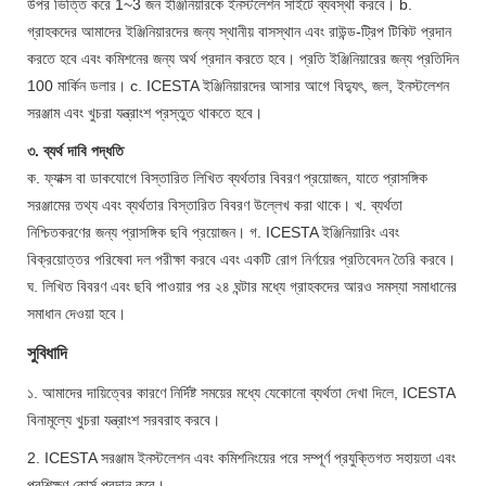
উপর ভিত্তি করে 1~3 জন ইঞ্জিনিয়ারকে ইনস্টলেশন সাইটে ব্যবস্থা করবে। b.
গ্রাহকদের আমাদের ইঞ্জিনিয়ারদের জন্য স্থানীয় বাসস্থান এবং রাউন্ড-ট্রিপ টিকিট প্রদান
করতে হবে এবং কমিশনের জন্য অর্থ প্রদান করতে হবে। প্রতি ইঞ্জিনিয়ারের জন্য প্রতিদিন
100 মার্কিন ডলার। c. ICESTA ইঞ্জিনিয়ারদের আসার আগে বিদ্যুৎ, জল, ইনস্টলেশন
সরঞ্জাম এবং খুচরা যন্ত্রাংশ প্রস্তুত থাকতে হবে।
৩. ব্যর্থ দাবি পদ্ধতি
ক. ফ্যাক্স বা ডাকযোগে বিস্তারিত লিখিত ব্যর্থতার বিবরণ প্রয়োজন, যাতে প্রাসঙ্গিক
সরঞ্জামের তথ্য এবং ব্যর্থতার বিস্তারিত বিবরণ উল্লেখ করা থাকে। খ. ব্যর্থতা
নিশ্চিতকরণের জন্য প্রাসঙ্গিক ছবি প্রয়োজন। গ. ICESTA ইঞ্জিনিয়ারিং এবং
বিক্রয়োত্তর পরিষেবা দল পরীক্ষা করবে এবং একটি রোগ নির্ণয়ের প্রতিবেদন তৈরি করবে।
ঘ. লিখিত বিবরণ এবং ছবি পাওয়ার পর ২৪ ঘন্টার মধ্যে গ্রাহকদের আরও সমস্যা সমাধানের
সমাধান দেওয়া হবে।
সুবিধাদি
১. আমাদের দায়িত্বের কারণে নির্দিষ্ট সময়ের মধ্যে যেকোনো ব্যর্থতা দেখা দিলে, ICESTA
বিনামূল্যে খুচরা যন্ত্রাংশ সরবরাহ করবে।
2. ICESTA সরঞ্জাম ইনস্টলেশন এবং কমিশনিংয়ের পরে সম্পূর্ণ প্রযুক্তিগত সহায়তা এবং
প্রশিক্ষণ কোর্স প্রদান করে।