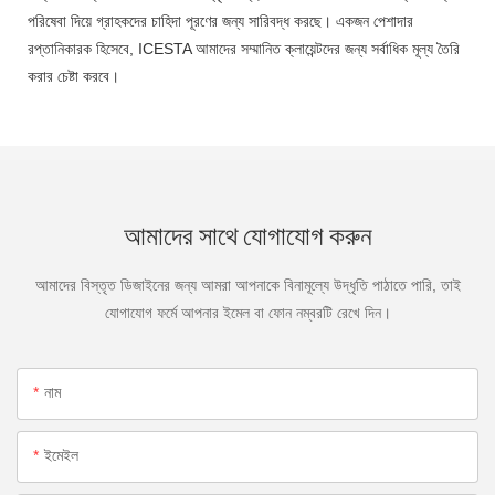
পরিষেবা দিয়ে গ্রাহকদের চাহিদা পূরণের জন্য সারিবদ্ধ করছে। একজন পেশাদার
রপ্তানিকারক হিসেবে, ICESTA আমাদের সম্মানিত ক্লায়েন্টদের জন্য সর্বাধিক মূল্য তৈরি
করার চেষ্টা করবে।
আমাদের সাথে যোগাযোগ করুন
আমাদের বিস্তৃত ডিজাইনের জন্য আমরা আপনাকে বিনামূল্যে উদ্ধৃতি পাঠাতে পারি, তাই
যোগাযোগ ফর্মে আপনার ইমেল বা ফোন নম্বরটি রেখে দিন।
নাম
ইমেইল