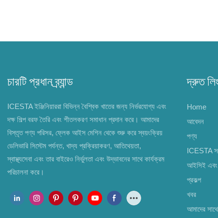
চারটি প্রধান ব্র্যান্ড
দ্রুত লি
ICESTA ইঞ্জিনিয়াররা বিভিন্ন বৈশ্বিক খাতের জন্য নির্ভরযোগ্য এবং
Home
দক্ষ শিল্প বরফ তৈরি এবং শীতলকরণ সমাধান প্রদান করে। আমাদের
আবেদন
বিস্তৃত পণ্য পরিসর, ফ্লেক আইস মেশিন থেকে শুরু করে স্বয়ংক্রিয়
পণ্য
ডেলিভারি সিস্টেম পর্যন্ত, খাদ্য প্রক্রিয়াকরণ, আতিথেয়তা,
ICESTA সম্
স্বাস্থ্যসেবা এবং তার বাইরেও নির্ভুলতা এবং উদ্ভাবনের সাথে কার্যক্রম
আইসিই এবং 
পরিচালনা করে।
প্রকল্প
খবর
আমাদের সাথ