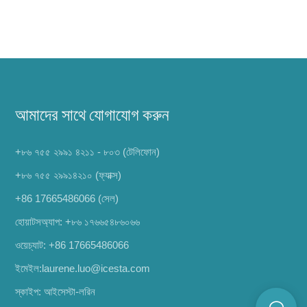
আমাদের সাথে যোগাযোগ করুন
+৮৬ ৭৫৫ ২৯৯১ ৪২১১ - ৮০৩ (টেলিফোন)
+৮৬ ৭৫৫ ২৯৯১৪২১০ (ফ্যাক্স)
+86 17665486066
(সেল)
হোয়াটসঅ্যাপ:
+৮৬ ১৭৬৬৫৪৮৬০৬৬
ওয়েচ্যাট: +86 17665486066
ইমেইল:
laurene.luo@icesta.com
স্কাইপ: আইসেস্টা-লরিন