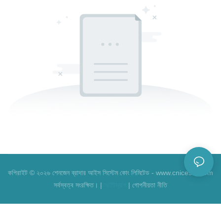
কপিরাইট © ২০২৬ শেনজেন ব্রাদার আইস সিস্টেম কোং লিমিটেড - www.cnicesta.com
সর্বস্বত্ব সংরক্ষিত। |
সাইটম্যাপ
|
গোপনীয়তা নীতি