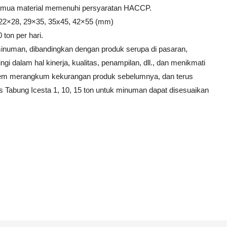
semua material memenuhi persyaratan HACCP.
22×28, 29×35, 35x45, 42×55 (mm)
 ton per hari.
inuman, dibandingkan dengan produk serupa di pasaran,
ngi dalam hal kinerja, kualitas, penampilan, dll., dan menikmati
ystem merangkum kekurangan produk sebelumnya, dan terus
 Tabung Icesta 1, 10, 15 ton untuk minuman dapat disesuaikan