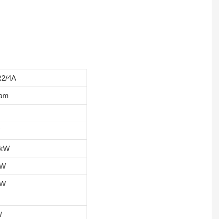
R2/4A
jam
 kW
kW
kW
W