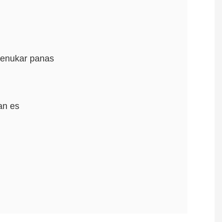
penukar panas
an es