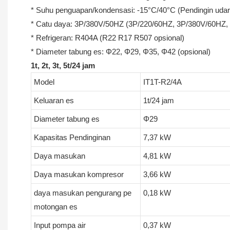
* Suhu penguapan/kondensasi: -15°C/40°C (Pendingin udara
* Catu daya: 3P/380V/50HZ (3P/220/60HZ, 3P/380V/60HZ,
* Refrigeran: R404A (R22 R17 R507 opsional)
* Diameter tabung es: Φ22, Φ29, Φ35, Φ42 (opsional)
1t, 2t, 3t, 5t/24 jam
Model
IT1T-R2/4A
Keluaran es
1t/24 jam
Diameter tabung es
Φ29
Kapasitas Pendinginan
7,37 kW
Daya masukan
4,81 kW
Daya masukan kompresor
3,66 kW
daya masukan pengurang pe
0,18 kW
motongan es
Input pompa air
0,37 kW