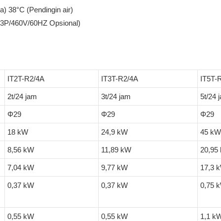
) 38°C (Pendingin air)
 3P/460V/60HZ Opsional)
IT2T-R2/4A
IT3T-R2/4A
IT5T-
2t/24 jam
3t/24 jam
5t/24 
Φ29
Φ29
Φ29
18 kW
24,9 kW
45 kW
8,56 kW
11,89 kW
20,95
7,04 kW
9,77 kW
17,3 
0,37 kW
0,37 kW
0,75 
0,55 kW
0,55 kW
1,1 k