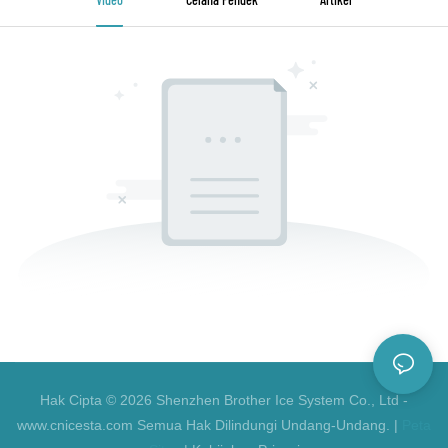
Hak Cipta © 2026 Shenzhen Brother Ice System Co., Ltd -
www.cnicesta.com Semua Hak Dilindungi Undang-Undang. |
Peta