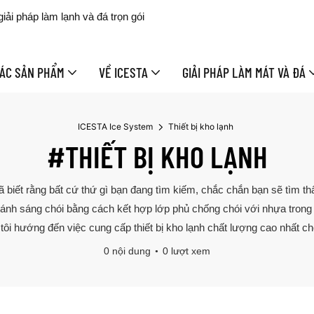
ải pháp làm lạnh và đá trọn gói
ÁC SẢN PHẨM
VỀ ICESTA
GIẢI PHÁP LÀM MÁT VÀ ĐÁ
ICESTA Ice System
Thiết bị kho lạnh
#THIẾT BỊ KHO LẠNH
đã biết rằng bất cứ thứ gì bạn đang tìm kiếm, chắc chắn bạn sẽ tìm t
ánh sáng chói bằng cách kết hợp lớp phủ chống chói với nhựa trong q
ôi hướng đến việc cung cấp thiết bị kho lạnh chất lượng cao nhất ch
0 nội dung
0 lượt xem