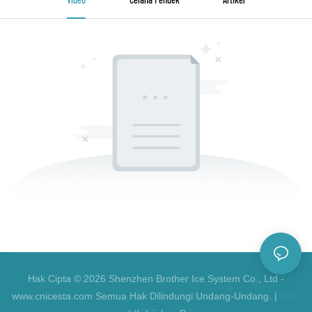
Hak Cipta © 2026 Shenzhen Brother Ice System Co., Ltd -
www.cnicesta.com Semua Hak Dilindungi Undang-Undang. |
Peta