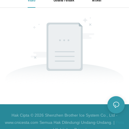
Hak Cipta © 2026 Shenzhen Brother Ice System Co., Ltd -
www.cnicesta.com Semua Hak Dilindungi Undang-Undang. |
Peta