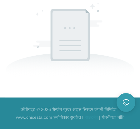
कॉपीराइट © 2026 शेन्ज़ेन ब्रदर आइस सिस्टम कंपनी लिमिटेड -
www.cnicesta.com सर्वाधिकार सुरक्षित।
साइटमैप
|
गोपनीयता नीति