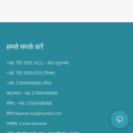
हमसे संपर्क करें
+86 755 2991 4211 - 803 (दूरभाष)
+86 755 29914210 (फैक्स)
+86 17665486066
(सेल)
व्हाट्सएप:
+86 17665486066
वीचैट: +86 17665486066
ईमेल:
laurene.luo@icesta.com
स्काइप: icesta-laurene