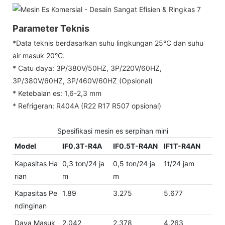
Parameter Teknis
*Data teknis berdasarkan suhu lingkungan 25°C dan suhu
air masuk 20°C.
* Catu daya: 3P/380V/50HZ, 3P/220V/60HZ,
3P/380V/60HZ, 3P/460V/60HZ (Opsional)
* Ketebalan es: 1,6-2,3 mm
* Refrigeran: R404A (R22 R17 R507 opsional)
Spesifikasi mesin es serpihan mini
Model
IF0.3T-R4A
IF0.5T-R4AN
IF1T-R4AN
Kapasitas Ha
0,3 ton/24 ja
0,5 ton/24 ja
1t/24 jam
rian
m
m
Kapasitas Pe
1.89
3.275
5.677
ndinginan
Daya Masuk
2.042
2.378
4.263