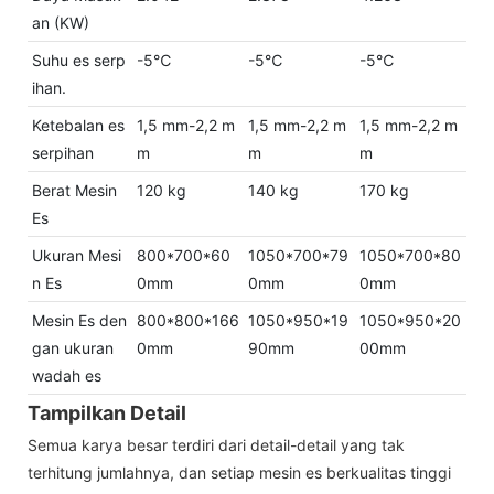
an (KW)
Suhu es serp
-5℃
-5℃
-5℃
ihan.
Ketebalan es
1,5 mm-2,2 m
1,5 mm-2,2 m
1,5 mm-2,2 m
serpihan
m
m
m
Berat Mesin
120 kg
140 kg
170 kg
Es
Ukuran Mesi
800*700*60
1050*700*79
1050*700*80
n Es
0mm
0mm
0mm
Mesin Es den
800*800*166
1050*950*19
1050*950*20
gan ukuran
0mm
90mm
00mm
wadah es
Tampilkan Detail
Semua karya besar terdiri dari detail-detail yang tak
terhitung jumlahnya, dan setiap mesin es berkualitas tinggi