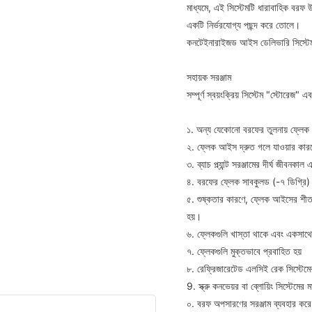
মাধ্যমে, এই সিস্টেমটি ধারাবাহিক বরফ 
একটি নির্ভরযোগ্য পছন্দ করে তোলে।
কনটেইনারাইজড আইস ডেলিভারি সিস্টে
সহায়ক সরঞ্জাম
সম্পূর্ণ স্বয়ংক্রিয় সিস্টেম "স্টোরেজ" 
১. অন্য যেকোনো বরফের তুলনায় ফ্লে
২. ফ্লেক আইস দ্রুত গলে যাওয়ার কারণ
৩. ব্যাচ প্ল্যান্ট সরঞ্জামের দীর্ঘ জীবনকাল 
৪. বরফের ফ্লেক সাবকুলড (-৭ ডিগ্রি
৫. শুষ্কতার কারণে, ফ্লেক আইসের শীতল
হয়।
৬. ফ্লেকগুলি খাস্তা থাকে এবং একসাথে
৭. ফ্লেকগুলি মুক্তভাবে প্রবাহিত হয়
৮. রেফ্রিজারেটেড এলসিই রেক সিস্টেম
9. স্ক্রু কনভেয়র বা ব্লোয়িং সিস্টেমে
০. বরফ অপসারণের সরঞ্জাম ব্যবহার করে 