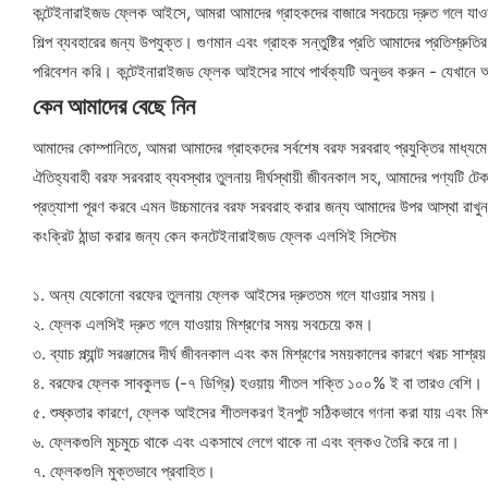
কন্টেইনারাইজড ফ্লেক আইসে, আমরা আমাদের গ্রাহকদের বাজারে সবচেয়ে দ্রুত গলে যাওয়া এ
শিল্প ব্যবহারের জন্য উপযুক্ত। গুণমান এবং গ্রাহক সন্তুষ্টির প্রতি আমাদের প্রতিশ্রুতি
পরিবেশন করি। কন্টেইনারাইজড ফ্লেক আইসের সাথে পার্থক্যটি অনুভব করুন - যেখানে আমর
কেন আমাদের বেছে নিন
আমাদের কোম্পানিতে, আমরা আমাদের গ্রাহকদের সর্বশেষ বরফ সরবরাহ প্রযুক্তির মাধ্যমে
ঐতিহ্যবাহী বরফ সরবরাহ ব্যবস্থার তুলনায় দীর্ঘস্থায়ী জীবনকাল সহ, আমাদের পণ্যটি
প্রত্যাশা পূরণ করবে এমন উচ্চমানের বরফ সরবরাহ করার জন্য আমাদের উপর আস্থা রাখ
কংক্রিট ঠান্ডা করার জন্য কেন কনটেইনারাইজড ফ্লেক এলসিই সিস্টেম
১. অন্য যেকোনো বরফের তুলনায় ফ্লেক আইসের দ্রুততম গলে যাওয়ার সময়।
২. ফ্লেক এলসিই দ্রুত গলে যাওয়ায় মিশ্রণের সময় সবচেয়ে কম।
৩. ব্যাচ প্ল্যান্ট সরঞ্জামের দীর্ঘ জীবনকাল এবং কম মিশ্রণের সময়কালের কারণে খরচ সাশ্রয
৪. বরফের ফ্লেক সাবকুলড (-৭ ডিগ্রি) হওয়ায় শীতল শক্তি ১০০% ই বা তারও বেশি।
৫. শুষ্কতার কারণে, ফ্লেক আইসের শীতলকরণ ইনপুট সঠিকভাবে গণনা করা যায় এবং মিশ্রণ
৬. ফ্লেকগুলি মুচমুচে থাকে এবং একসাথে লেগে থাকে না এবং ব্লকও তৈরি করে না।
৭. ফ্লেকগুলি মুক্তভাবে প্রবাহিত।