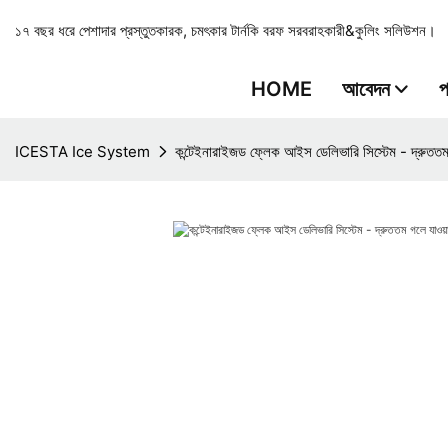
১৭ বছর ধরে পেশাদার প্রস্তুতকারক, চমৎকার টার্নকি বরফ সরবরাহকারী&কুলিং সলিউশন।
HOME
আবেদন
প
ICESTA Ice System
কন্টেইনারাইজড ফ্লেক আইস ডেলিভারি সিস্টেম - দ্রুততম গ