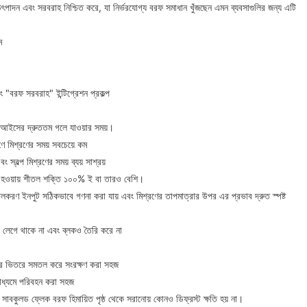
উৎপাদন এবং সরবরাহ নিশ্চিত করে, যা নির্ভরযোগ্য বরফ সমাধান খুঁজছেন এমন ব্যবসাগুলির জন্য এটি
ম
এবং "বরফ সরবরাহ" ইন্টিগ্রেশন প্রকল্প
ক আইসের দ্রুততম গলে যাওয়ার সময়।
ে মিশ্রণের সময় সবচেয়ে কম
এবং স্বল্প মিশ্রণের সময় ব্যয় সাশ্রয়
) হওয়ায় শীতল শক্তি ১০০% ই বা তারও বেশি।
করণ ইনপুট সঠিকভাবে গণনা করা যায় এবং মিশ্রণের তাপমাত্রার উপর এর প্রভাব দ্রুত স্পষ্ট
 লেগে থাকে না এবং ব্লকও তৈরি করে না
ের ভিতরে সমতল করে সংরক্ষণ করা সহজ
র মাধ্যমে পরিবহন করা সহজ
সাবকুলড ফ্লেক বরফ হিমায়িত পৃষ্ঠ থেকে সরানোয় কোনও ডিফ্রস্ট ক্ষতি হয় না।