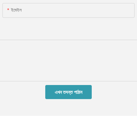
ইমেইল
এখন তদন্ত পাঠান