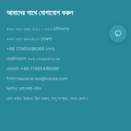
আমাদের সাথে যোগাযোগ করুন
+৮৬ ৭৫৫ ২৯৯১ ৪২১১ - ৮০৩ (টেলিফোন)
+৮৬ ৭৫৫ ২৯৯১৪২১০ (ফ্যাক্স)
+86 17665486066
(সেল)
হোয়াটসঅ্যাপ:
+৮৬ ১৭৬৬৫৪৮৬০৬৬
ওয়েচ্যাট: +86 17665486066
ইমেইল:
laurene.luo@icesta.com
স্কাইপ: আইসেস্টা-লরিন
যোগ করুন: ইয়াংচং শিল্প অঞ্চল, শাপু সংগ্যাং, বাওন জেলা।