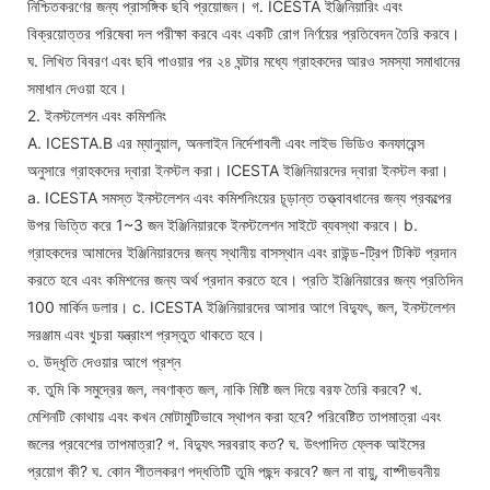
নিশ্চিতকরণের জন্য প্রাসঙ্গিক ছবি প্রয়োজন। গ. ICESTA ইঞ্জিনিয়ারিং এবং
বিক্রয়োত্তর পরিষেবা দল পরীক্ষা করবে এবং একটি রোগ নির্ণয়ের প্রতিবেদন তৈরি করবে।
ঘ. লিখিত বিবরণ এবং ছবি পাওয়ার পর ২৪ ঘন্টার মধ্যে গ্রাহকদের আরও সমস্যা সমাধানের
সমাধান দেওয়া হবে।
2. ইনস্টলেশন এবং কমিশনিং
A. ICESTA.B এর ম্যানুয়াল, অনলাইন নির্দেশাবলী এবং লাইভ ভিডিও কনফারেন্স
অনুসারে গ্রাহকদের দ্বারা ইনস্টল করা। ICESTA ইঞ্জিনিয়ারদের দ্বারা ইনস্টল করা।
a. ICESTA সমস্ত ইনস্টলেশন এবং কমিশনিংয়ের চূড়ান্ত তত্ত্বাবধানের জন্য প্রকল্পের
উপর ভিত্তি করে 1~3 জন ইঞ্জিনিয়ারকে ইনস্টলেশন সাইটে ব্যবস্থা করবে। b.
গ্রাহকদের আমাদের ইঞ্জিনিয়ারদের জন্য স্থানীয় বাসস্থান এবং রাউন্ড-ট্রিপ টিকিট প্রদান
করতে হবে এবং কমিশনের জন্য অর্থ প্রদান করতে হবে। প্রতি ইঞ্জিনিয়ারের জন্য প্রতিদিন
100 মার্কিন ডলার। c. ICESTA ইঞ্জিনিয়ারদের আসার আগে বিদ্যুৎ, জল, ইনস্টলেশন
সরঞ্জাম এবং খুচরা যন্ত্রাংশ প্রস্তুত থাকতে হবে।
৩. উদ্ধৃতি দেওয়ার আগে প্রশ্ন
ক. তুমি কি সমুদ্রের জল, লবণাক্ত জল, নাকি মিষ্টি জল দিয়ে বরফ তৈরি করবে? খ.
মেশিনটি কোথায় এবং কখন মোটামুটিভাবে স্থাপন করা হবে? পরিবেষ্টিত তাপমাত্রা এবং
জলের প্রবেশের তাপমাত্রা? গ. বিদ্যুৎ সরবরাহ কত? ঘ. উৎপাদিত ফ্লেক আইসের
প্রয়োগ কী? ঘ. কোন শীতলকরণ পদ্ধতিটি তুমি পছন্দ করবে? জল না বায়ু, বাষ্পীভবনীয়