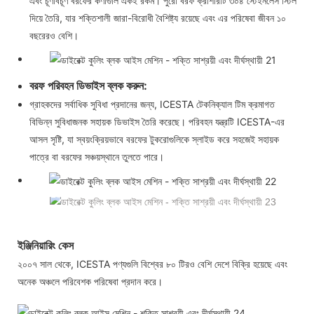
এবং চূর্ণবিচূর্ণ বরফের কণাগুলি একই রকম। পুরো বরফ ক্রাশারটি ৩০৪ স্টেইনলেস স্টিল
দিয়ে তৈরি, যার শক্তিশালী জারা-বিরোধী বৈশিষ্ট্য রয়েছে এবং এর পরিষেবা জীবন ১০
বছরেরও বেশি।
বরফ পরিবহন ডিভাইস ব্লক করুন:
গ্রাহকদের সর্বাধিক সুবিধা প্রদানের জন্য, ICESTA টেকনিক্যাল টিম ক্রমাগত
বিভিন্ন সুবিধাজনক সহায়ক ডিভাইস তৈরি করেছে। পরিবহন যন্ত্রটি ICESTA-এর
আসল সৃষ্টি, যা
স্বয়ংক্রিয়ভাবে বরফের টুকরোগুলিকে স্লাইড করে সহজেই সহায়ক
পাত্রে বা বরফের সঞ্চয়স্থানে তুলতে পারে।
ইঞ্জিনিয়ারিং কেস
২০০৭ সাল থেকে, ICESTA পণ্যগুলি বিশ্বের ৮০ টিরও বেশি দেশে বিক্রি হয়েছে এবং
অনেক অঞ্চলে পরিবেশক পরিষেবা প্রদান করে।