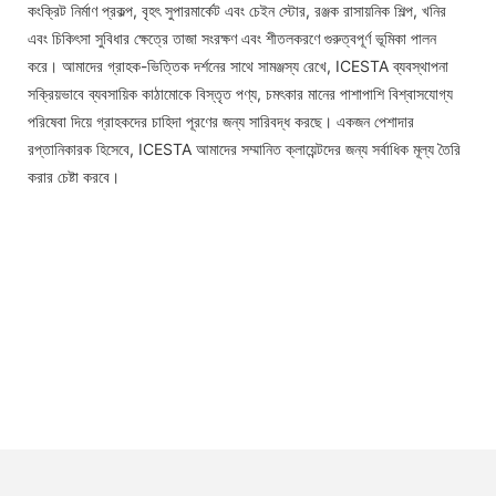
কংক্রিট নির্মাণ প্রকল্প, বৃহৎ সুপারমার্কেট এবং চেইন স্টোর, রঞ্জক রাসায়নিক শিল্প, খনির
এবং চিকিৎসা সুবিধার ক্ষেত্রে তাজা সংরক্ষণ এবং শীতলকরণে গুরুত্বপূর্ণ ভূমিকা পালন
করে। আমাদের গ্রাহক-ভিত্তিক দর্শনের সাথে সামঞ্জস্য রেখে, ICESTA ব্যবস্থাপনা
সক্রিয়ভাবে ব্যবসায়িক কাঠামোকে বিস্তৃত পণ্য, চমৎকার মানের পাশাপাশি বিশ্বাসযোগ্য
পরিষেবা দিয়ে গ্রাহকদের চাহিদা পূরণের জন্য সারিবদ্ধ করছে। একজন পেশাদার
রপ্তানিকারক হিসেবে, ICESTA আমাদের সম্মানিত ক্লায়েন্টদের জন্য সর্বাধিক মূল্য তৈরি
করার চেষ্টা করবে।