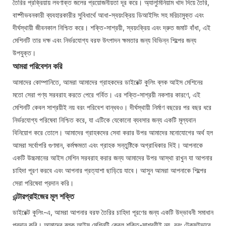
তৈরির প্রক্রিয়ায় লবণাক্ত জলের প্রয়োজনীয়তা দূর করে। অ্যালুমিনিয়াম খাদ দিয়ে তৈরি,
বাষ্পীভবনকারী ব্যবহারকারীর সুবিধার্থে আধা-স্বয়ংক্রিয় ডিআইসিং সহ মরিচামুক্ত এবং
দীর্ঘস্থায়ী জীবনকাল নিশ্চিত করে। শক্তি-সাশ্রয়ী, স্বয়ংক্রিয় এবং দ্রুত জমাট বাঁধা, এই
মেশিনটি তার দক্ষ এবং নির্ভরযোগ্য বরফ উৎপাদন ক্ষমতার জন্য বিভিন্ন শিল্পের জন্য
উপযুক্ত।
আমরা পরিবেশন করি
আমাদের কোম্পানিতে, আমরা আমাদের গ্রাহকদের ডাইরেক্ট কুলিং ব্লক আইস মেশিনের
মতো সেরা পণ্য সরবরাহ করতে পেরে গর্বিত। এর শক্তি-সাশ্রয়ী নকশার কারণে, এই
মেশিনটি কেবল সাশ্রয়ীই নয় বরং পরিবেশ বান্ধবও। দীর্ঘস্থায়ী নির্মাণ বছরের পর বছর ধরে
নির্ভরযোগ্য পরিষেবা নিশ্চিত করে, যা এটিকে যেকোনো ব্যবসার জন্য একটি মূল্যবান
বিনিয়োগ করে তোলে। আমাদের গ্রাহকদের সেবা করার উপর আমাদের মনোযোগের অর্থ হল
আমরা সর্বোপরি গুণমান, কর্মক্ষমতা এবং গ্রাহক সন্তুষ্টিকে অগ্রাধিকার দিই। আপনাকে
একটি উচ্চমানের আইস মেশিন সরবরাহ করার জন্য আমাদের উপর আস্থা রাখুন যা আপনার
চাহিদা পূরণ করবে এবং আপনার প্রত্যাশা ছাড়িয়ে যাবে। আসুন আমরা আপনাকে শিল্পের
সেরা পরিষেবা প্রদান করি।
এন্টারপ্রাইজের মূল শক্তি
ডাইরেক্ট কুলিং-এ, আমরা আপনার বরফ তৈরির চাহিদা পূরণের জন্য একটি উদ্ভাবনী সমাধান
প্রদান করি। আমাদের ব্লক আইস মেশিনটি কেবল শক্তি-সাশ্রয়ীই নয়, বরং টেকসইভাবে