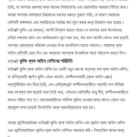
তৈরি, যা আপনার ব্যবসার জন্য বরফের নির্ভরযোগ্য এবং ধারাবাহিক সরবরাহ নিশ্চিত করে।
আমরা আপনার কার্যক্রমে উচ্চমানের বরফের গুরুত্ব বুঝতে পারি, যে কারণে আমাদের
মেশিনটি কর্মক্ষমতা এবং স্থায়িত্বের সর্বোচ্চ মান পূরণ করার জন্য ডিজাইন করা হয়েছে।
ডাইরেক্ট কুলিং-এর মাধ্যমে, আপনি বিশ্বাস করতে পারেন যে আপনার বরফ উৎপাদনের
চাহিদা দক্ষতার সাথে এবং কার্যকরভাবে পূরণ করা হবে, যার ফলে আপনি কোনও বাধা ছাড়াই
আপনার গ্রাহকদের পরিষেবা দেওয়ার উপর মনোনিবেশ করতে পারবেন। আমাদের ব্লক
আইস মেশিনটি বেছে নিন এবং আমাদের আপনাকে উৎকর্ষতার সাথে পরিবেশন করতে দিন।
কুলিং ব্লক আইস মেশিনের
পরিচিতি
ডাইরেক্ট
ডাইরেক্ট কুলিং ব্লক আইস মেশিন হল একটি নতুন ধরণের অত্যন্ত দক্ষ ব্লক আইস মেশিন,
যা ঐতিহ্যবাহী ব্রাইন কুলিং থেকে আলাদা, বাষ্পীভবনকারী (ব্লক আইস মোল্ড)
অ্যালুমিনিয়াম খাদ দিয়ে তৈরি, এবং রেফ্রিজারেন্ট বাষ্পীভবনকারীতে সরাসরি তাপ বিনিময়
করে লবণাক্ত জল ছাড়াই বরফ তৈরি করে, এইভাবে মেশিনটির আয়ু দীর্ঘ, বাষ্পীভবনকারীতে
কখনও মরিচা পড়ে না। ব্যবহারকারীদের সর্বাধিক সুবিধা দেওয়ার জন্য কোনও ক্রেন এবং
ম্যানুয়াল ফসল ছাড়াই ডিআইসিং আধা-স্বয়ংক্রিয়ভাবে করা হয়।
আমরা কন্টেইনারাইজড ডাইরেক্ট কুলিং ব্লক আইস মেশিন এবং ব্রাইন ব্লক আইস মেশিন
এবং কন্টেইনারাইজড ব্রাইন ব্লক আইস মেশিনও সরবরাহ করি। বিস্তারিত জানার জন্য