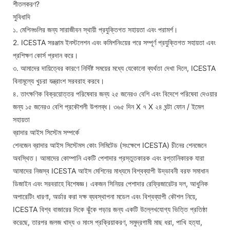
শীতলকরণ?
সুবিধাদি
১. মেশিনগুলির জন্য সারাজীবন স্থায়ী প্রযুক্তিগত সহায়তা এবং পরামর্শ।
2. ICESTA সরঞ্জাম ইনস্টলেশন এবং কমিশনিংয়ের পরে সম্পূর্ণ প্রযুক্তিগত সহায়তা এবং
প্রশিক্ষণ কোর্স প্রদান করে।
৩. আমাদের দায়িত্বের কারণে নির্দিষ্ট সময়ের মধ্যে যেকোনো ব্যর্থতা দেখা দিলে, ICESTA
বিনামূল্যে খুচরা যন্ত্রাংশ সরবরাহ করবে।
৪. তাৎক্ষণিক বিক্রয়োত্তর পরিষেবার জন্য ২৫ জনেরও বেশি এবং বিদেশে পরিষেবা দেওয়ার
জন্য ১৫ জনেরও বেশি প্রকৌশলী উপলব্ধ। ৩৬৫ দিন X ৭ X ২৪ ঘন্টা ফোন / ইমেল
সহায়তা
ব্রাদার আইস সিস্টেম সম্পর্কে
শেনজেন ব্রাদার আইস সিস্টেমস কোং লিমিটেড (সংক্ষেপে ICESTA) চীনের শেনজেনে
অবস্থিত। আমাদের কোম্পানি একটি পেশাদার প্রস্তুতকারক এবং রপ্তানিকারক যারা
আমাদের নিজস্ব ICESTA আইস মেশিনের মাধ্যমে বিশ্বব্যাপী উদ্ভাবনী বরফ সমাধান
ডিজাইন এবং সরবরাহে বিশেষজ্ঞ। একজন সিনিয়র পেশাদার রেফ্রিজারেটর দল, আধুনিক
অপারেটিং ধারণা, অর্ডার করা দক্ষ ব্যবস্থাপনা মডেল এবং বিশ্বব্যাপী কৌশল নিয়ে,
ICESTA বিশ্ব বাজারের দিকে ঝুঁকে পড়ার জন্য একটি উল্লেখযোগ্য ভিত্তি প্রতিষ্ঠা
করেছে, তারপর জলজ খাদ্য ও মাংস প্রক্রিয়াকরণ, সমুদ্রগামী মাছ ধরা, পাখি হত্যা,