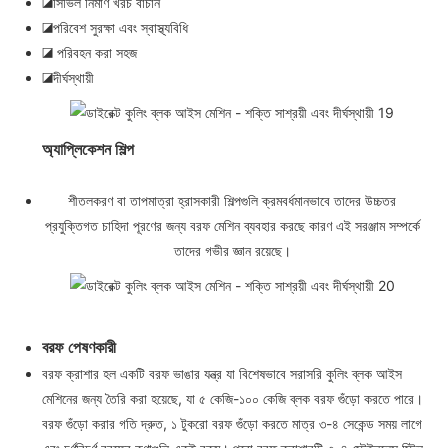
◪সিভিল নির্মাণ খরচ বাঁচান
◪পরিবেশ সুরক্ষা এবং স্বাস্থ্যবিধি
◪ পরিবহন করা সহজ
◪দীর্ঘস্থায়ী
অ্যাপ্লিকেশন শিল্প
শীতলকরণ বা তাপমাত্রা হ্রাসকারী শিল্পগুলি ক্রমবর্ধমানভাবে তাদের উচ্চতর
প্রযুক্তিগত চাহিদা পূরণের জন্য বরফ মেশিন ব্যবহার করছে কারণ এই সরঞ্জাম সম্পর্কে
তাদের গভীর জ্ঞান রয়েছে।
বরফ পেষণকারী
বরফ ক্রাশার হল একটি বরফ ভাঙার যন্ত্র যা বিশেষভাবে সরাসরি কুলিং ব্লক আইস
মেশিনের জন্য তৈরি করা হয়েছে, যা ৫ কেজি-১০০ কেজি ব্লক বরফ গুঁড়ো করতে পারে।
বরফ গুঁড়ো করার গতি দ্রুত, ১ টুকরো বরফ গুঁড়ো করতে মাত্র ৩-৪ সেকেন্ড সময় লাগে