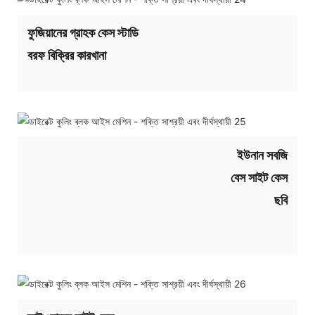
ফুজিয়ানের গ্রাহক কেস স্টাডি
বরফ বিক্রির কারখানা
ইউনান সবজি
বেস সাইট কেস
ছবি