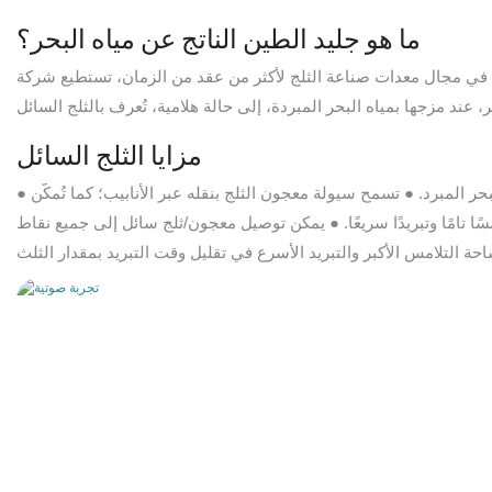
ما هو جليد الطين الناتج عن مياه البحر؟
لج لأكثر من عقد من الزمان، تستطيع شركة ICESTA تصميم وتصنيع أنواع مختلفة من معدات صناعة الثلج باستخدام مياه البحر ومياه المحلول الملحي، بما
مزايا الثلج السائل
● يُعدّ معجون ثلج ماء البحر نوعًا جديدًا من الثلج يختلف عن الثلج الصلب التقليدي. فهو مزيج من بلورات ثلجية دقيقة من ماء البحر وماء البحر المبرد. ● تسمح سيولة معجون الثلج بنقله عبر الأنابيب؛ كما تُمكّن
ًا تامًا وتبريدًا سريعًا. ● يمكن توصيل معجون/ثلج سائل إلى جميع نقاط