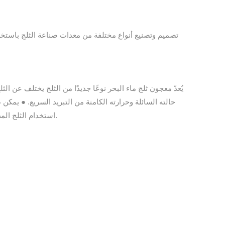
حالته السائلة وحرارته الكامنة من التبريد السريع. ● يمكن
استخدام الثلج المطلوبة عبر أنابيب مرنة، مما يوفر تكاليف التشغيل بشكل كبير. ● تساهم مساحة التلامس الأكبر والتبريد الأسرع في تقليل وقت التبريد بمقدار الثلث.