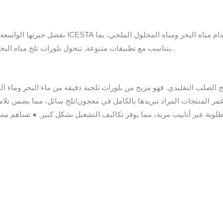
بفضل خبرتها الواسعة في مجال معدات صناعة الث
يتناسب مع تطبيقات متنوعة. تتحول بلورات ثلج مياه البحر، عند مزجها بمياه البحر المبردة، إلى حالة هلامية، تُعرف بالثلج السائل.
 غمر المنتجات المراد تبريدها بالكامل في معجون/ثلج سائل، مما يضمن تلامس