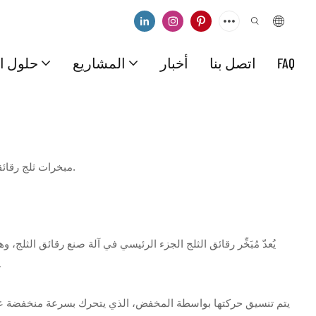
FAQ
اتصل بنا
أخبار
المشاريع
حلول ال
توفر شركة Icesta مبخرات ثلج رقائقي بجودة عالية، بسعة يومية تتراوح من 1 طن إلى 40 طنًا في اليوم.
يُعدّ مُبَخِّر رقائق الثلج الجزء الرئيسي في آلة صنع رقائق الثلج، 
أسطوانة صنع الثلج، والشفرة، وا
يتم تنسيق حركتها بواسطة المخفض، الذي يتحرك بسرعة منخفضة عكس