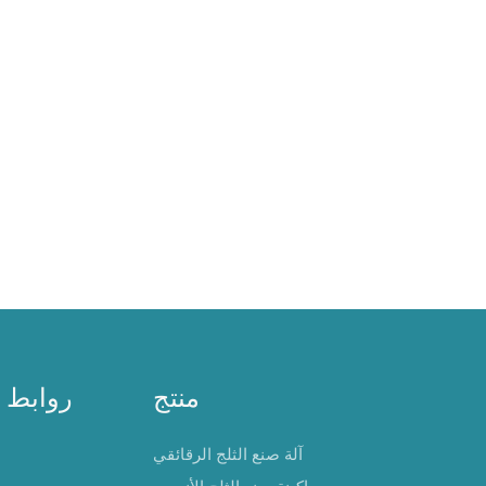
الفولاذ المقاوم للصدأ، للاستخدام ا
على متن السفن. يُعدّ مُبَخِّر رقائق
الرئيسي في آلة صنع رقائق الثلج، 
على شكل أسطوانة رأسية. ويتكوّن م
الرئيسية التالية لصنع الثلج: أسطوان
والشفرة، والعمود الرئيسي، وحوض ت
وغطاء الماء، إلخ.
منتج
روابط 
آلة صنع الثلج الرقائقي