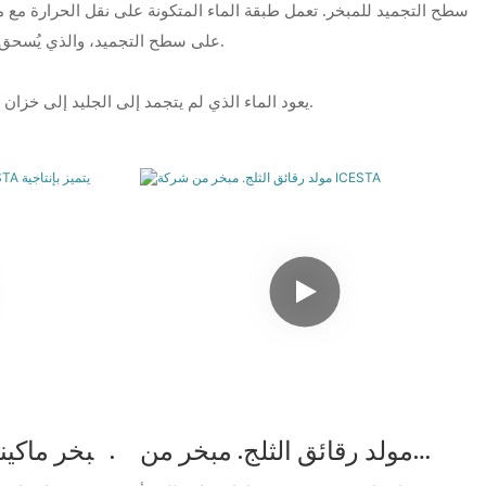
سطح التجميد للمبخر. تعمل طبقة الماء المتكونة على نقل الحرارة مع م
على سطح التجميد، والذي يُسحق إلى رقائق جليدية ويسقط في حاوية تخزين الجليد عبر فتحة إسقاط الجليد في المبخر.
يعود الماء الذي لم يتجمد إلى الجليد إلى خزان الماء البارد الخاص بالمبخر ويتم ضخه إلى حوض توزيع الماء لدورة تكوين الجليد التالية.
مولد رقائق الثلج. مبخر من
مبخر ماكينة