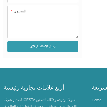
لبري/البحري
 الثلج الجزء
المحتوى
وهو مُصمَّم
ن المكونات
ة صنع الثلج،
وزيع الماء،
إرسال الاستفسار الآن
سريعة
أربع علامات تجارية رئيسية
تُصمّم شركة ICESTA حلولاً موثوقة وفعّالة لتصنيع
Home
الثلج والتبريد الصناعي لمختلف القطاعات العالمية.