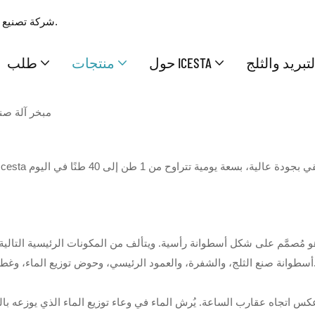
شركة تصنيع وتوريد محترفة بخبرة 17 عامًا، تقدم حلولًا متكاملة ممتازة للثلج والتبريد.
تبريد والثلج
حول ICESTA
منتجات
طلب
مبخر آلة صنع
وهو مُصمَّم على شكل
أسطوانة رأسية. ويتألف من المكونات الرئيسية التالية 
لعمود الرئيسي، وحوض توزيع الماء، وغطاء الماء، إلخ.
 اتجاه عقارب الساعة. يُرش الماء في وعاء توزيع الماء الذي يوزعه با