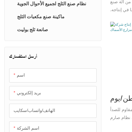
ا من آلة صنع
غرفة تبريد ووحدة تكثيف
نظام صنع الثلج لجميع الأحوال الجوية
ا في إنتاجه.
مبرد مياه (≥0.5 درجة مئوية)
ماكينة صنع مكعبات الثلج
قائق الثلج،
بة باستخدام
مجمد الألواح
صانعة ثلج بوليت
يد (R22، R404A، أو
R717). قبل تقديم الطلب، يُرجى إبلاغي بنوع غاز
مجمد حلزوني
مجمد سريع
أرسل استفسارك
مجمد نفق
اسم
بريد إلكتروني
ر ثلج رقائقي 2 طن/يوم
كة آيستا
د عن 15 عامًا، مقاوم للصدأ
الهاتف/واتساب/سكايب
، نظام صارم
الأغذية
لجودة ERP، خيار من الفولاذ الكربوني/
اسم الشركة
لأسماك