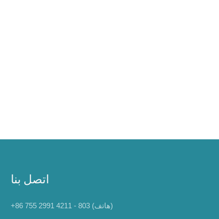
اتصل بنا
+86 755 2991 4211 - 803 (هاتف)