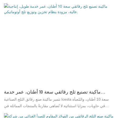
ما أكسبها سمعة طيبة. وقد حرصت شركة براذر آيس سيستم على
معالجة عيوب المنتجات السابقة وتحسينها باستمرار. ويمكن تخصيص
مواصفات ماكينة آيستا الصناعية لتصنيع رقائق الثلج وفقًا لاحتياجاتكم.
وتُستخدم سلسلة ماكينات آيستا لتصنيع رقائق الثلج على نطاق واسع في
مجالات متنوعة، مثل معالجة الأغذية البحرية ومنتجات اللحوم، ومعالجة
الجلود، وذبح الدواجن، وصناعة الأصباغ الكيميائية، والمناجم، ومشاريع
البناء الخرساني، وغيرها.
ماكينة تصنيع ثلج رقائقي سعة 10 أطنان، عمر خدمة
طويل، إنتاجية عالية، مزودة بنظام تخزين وتوزيع ثلج
تتميز ماكينة صنع رقائق الثلج الصناعية Icesta سعة 10 أطنان، والمُعبأة
أوتوماتيكي.
في حاويات، بمزايا استثنائية لا تُضاهى مقارنةً بالمنتجات المماثلة في
السوق، وذلك من حيث الأداء والجودة والمظهر، ما أكسبها سمعة طيبة في