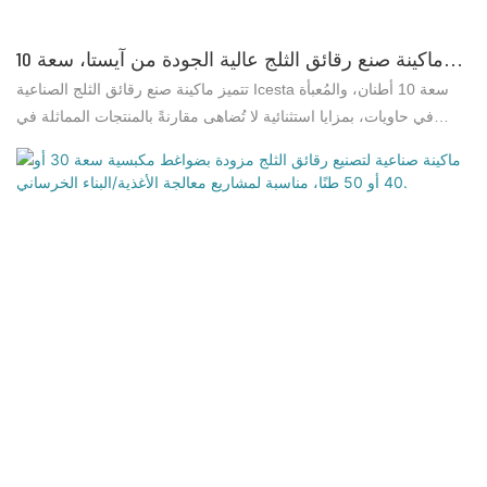
ماكينة صنع رقائق الثلج عالية الجودة من آيستا، سعة 10
أطنان، مُعبأة في حاوية صناعية من آيستا
تتميز ماكينة صنع رقائق الثلج الصناعية Icesta سعة 10 أطنان، والمُعبأة
في حاويات، بمزايا استثنائية لا تُضاهى مقارنةً بالمنتجات المماثلة في
السوق، وذلك من حيث الأداء والجودة والمظهر، ما أكسبها سمعة طيبة في
السوق. وقد حرصت شركة Brother Ice System على معالجة عيوب
المنتجات السابقة وتحسينها باستمرار. ويمكن تخصيص مواصفات ماكينة
صنع رقائق الثلج الصناعية Icesta سعة 10 أطنان، والمُعبأة في حاويات،
وفقًا لاحتياجاتكم.