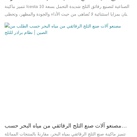
الثقيلة Icesta سعة 10 أطنان - نظام ثلجي
تتميز ماكينة Icesta الصناعية لتصنيع رقائق الثلج شديدة التحمل بسعة 10
أطنان بمزايا استثنائية لا تُضاهى من حيث الأداء والجودة والمظهر، وتحظى
بسمعة طيبة في السوق. وقد عالجت Brother Ice System عيوب
المنتجات السابقة، وعملت باستمرار على تحسينها. يمكن تخصيص
مواصفات ماكينة Icesta الصناعية لتصنيع رقائق الثلج شديدة التحمل بسعة
10 أطنان وفقًا لاحتياجاتكم. خصائص ماكينة Icesta لتصنيع الثلج: مولد
رقائق الثلج (المبخر). معالجة حرارية متقدمة لمنع أي انكماش. تقنيات
لحام متطورة واختبار بالأشعة السينية - مانعة للتسرب تمامًا. وحدة تحكم
PLC ذكية بشاشة لمس. سجل لجميع الأعطال وحلول فورية متاحة.
إمكانية ضبط وقت التوقف حسب الرغبة. تدعم لغات متعددة. تصميم دقيق
يوفر راحة شاملة. تحكم عن بُعد بشاشة لمس صغيرة. إنتاجية كافية من
الثلج.
مصنعو آلات صنع الثلج الرقائقي من مياه البحر حسب
الطلب من الصين | نظام براذر للثلج
تتميز ماكينة صنع الثلج الرقائقي بمياه البحر، مقارنةً بالمنتجات المماثلة