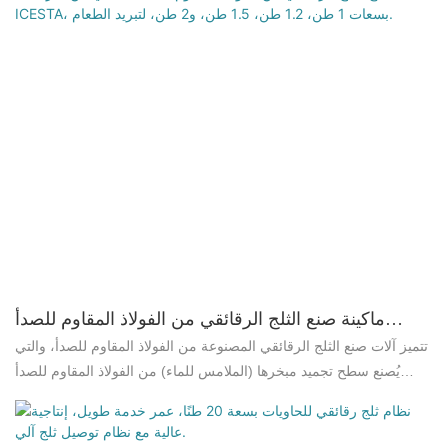
السوق. وقد حرصت شركة Brother Ice System على معالجة عيوب
المنتجات السابقة وتحسينها باستمرار. ويمكن تخصيص مواصفات ماكينة
صنع رقائق الثلج الصناعية Icesta سعة 10 أطنان، والمُعبأة في حاويات،
وفقًا لاحتياجاتكم.
ماكينة صنع الثلج الرقائقي من الفولاذ المقاوم للصدأ
الغذائي من شركة ICESTA، بسعات 1 طن، 1.2 طن، 1.5 طن،
تتميز آلات صنع الثلج الرقائقي المصنوعة من الفولاذ المقاوم للصدأ، والتي
و2 طن، لتبريد الطعام.
يُصنع سطح تجميد مبخرها (الملامس للماء) من الفولاذ المقاوم للصدأ
(SS316L أو SS304)، بمقاومة عالية للتآكل والصدأ. هذه الميزة تجعل
آلات ICESTA الخيار الأمثل لصناعة تجهيز الأغذية، حيث تُعدّ مستويات
النظافة العالية ضرورية، ولسفن صيد الأسماك في أعماق البحار، حيث لا