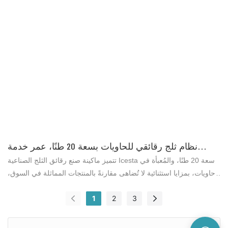
يُمكن استخدام سوى مياه البحر لإنتاج الثلج، وغيرها.
نظام ثلج رقائقي للحاويات بسعة 20 طنًا، عمر خدمة
طويل، إنتاجية عالية مع نظام توصيل ثلج آلي.
تتميز ماكينة صنع رقائق الثلج الصناعية Icesta سعة 20 طنًا، والمُعبأة في
حاويات، بمزايا استثنائية لا تُضاهى مقارنةً بالمنتجات المماثلة في السوق،
من حيث الأداء والجودة والمظهر، وتحظى بسمعة طيبة. وقد حرصت
1
2
3
شركة Brother Ice System على معالجة عيوب منتجاتها السابقة وتحسينها
باستمرار. ويمكن تخصيص مواصفات ماكينة صنع رقائق الثلج الصناعية
Icesta سعة 20 طنًا، والمُعبأة في حاويات، وفقًا لاحتياجاتكم.