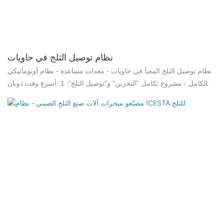
المنخفضة وملوحتها في الحصول على ثلج بدرجة تجمد ممتازة، مما يحافظ
على نضارة الأسماك بشكل أفضل.
نظام توصيل الثلج في حاويات
نظام توصيل الثلج المعبأ في حاويات - معدات مساعدة - نظام أوتوماتيكي
بالكامل - مشروع تكامل "التخزين" و"توصيل الثلج": 1. أسرع وقت ذوبان
للثلج الرقائقي مقارنةً بأي نوع آخر من الثلج. 2. أقصر وقت خلط نظرًا
لذوبان الثلج الرقائقي بسرعة. 3. عمر أطول لمعدات محطة الخلط وتوفير
في التكاليف بفضل قصر وقت الخلط. 4. طاقة التبريد 100% أو أكثر نظرًا
لتبريد الثلج الرقائقي إلى درجة حرارة أقل من -7 درجات مئوية. 5. نظرًا
لجفافه، يمكن حساب مدخلات التبريد للثلج الرقائقي بدقة، وتظهر آثاره
على درجة حرارة الخليط بسرعة. 6. تبقى الرقائق هشة ولا تلتصق ببعضها
ولا تشكل كتلًا. 7. الرقائق سهلة التدفق. 8. سهولة التخزين بشكل مستوٍ
داخل نظام مجرفة الثلج المبرد. 9. سهولة النقل عبر ناقلات لولبية أو نظام
نفخ. 10. لا توجد خسائر في إزالة الجليد حيث يتم قص الثلج الرقائقي
المبرد من سطح التجمد بواسطة أدوات إزالة الجليد.