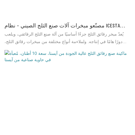
مصنّعو مبخرات آلات صنع الثلج الصيني - نظام ICESTA
للثلج
يُعدّ مبخر رقائق الثلج جزءًا أساسيًا من آلة صنع الثلج الرقائقي، ويلعب
دورًا هامًا في إنتاجه. ولملاءمة أنواع مختلفة من مبخرات رقائق الثلج،
يمكنك اختيار وحدات التبريد المناسبة باستخدام أنواع مختلفة من غازات
التبريد (R22، R404A، أو R717). قبل تقديم الطلب، يُرجى إبلاغي بنوع
غاز التبريد الذي ستختاره.