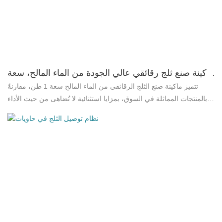
أصبحت هذه الآلة تدريجيًا من المعدات الأساسية للسفن الحديثة، حتى أنها
اعتُمدت كمشروع حكومي في بعض الدول. لدينا الآن كميات كبيرة من
آلات صنع الثلج من مياه البحر تُستخدم في جنوب شرق آسيا، وأستراليا،
ونيوزيلندا، والشرق الأوسط، ودول أخرى في أمريكا الجنوبية...
ماكينة صنع ثلج رقائقي عالي الجودة من الماء المالح، سعة
1 طن، مثبتة في سفينة | شركة براذر لأنظمة الثلج
تتميز ماكينة صنع الثلج الرقائقي من الماء المالح سعة 1 طن، مقارنةً
بالمنتجات المماثلة في السوق، بمزايا استثنائية لا تُضاهى من حيث الأداء
والجودة والمظهر، وتحظى بسمعة طيبة في السوق. وقد عالجت شركة
Brother Ice System عيوب المنتجات السابقة، وتعمل باستمرار على
تحسينها. ويمكن تخصيص مواصفات ماكينة صنع الثلج الرقائقي من الماء
المالح سعة 1 طن وفقًا لاحتياجاتكم. * تُستخدم ماكينة ICESTA لصنع الثلج
الرقائقي من مياه البحر دائمًا على متن السفن، وذلك لتصميمها الخاص
وهيكلها المصنوع بالكامل من الفولاذ المقاوم للصدأ، مما يحميها من التآكل
وعدم الاستقرار الناتج عن الظروف غير المواتية واهتزازات السفينة في
البحر. * في رحلات الصيد، تصنع الماكينات الثلج مباشرةً من مياه البحر،
كما يتم تبادل الحرارة عبر المكثف. وتساهم درجة حرارة مياه البحر