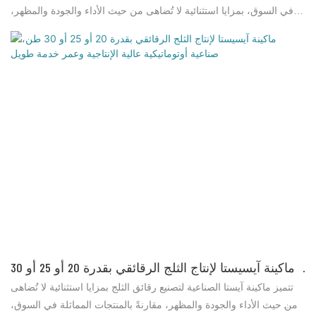
في السوق، بمزايا استثنائية لا تُضاهى من حيث الأداء والجودة والمظهر،
وتحظى بسمعة طيبة في السوق. وقد حرصت شركة Brother Ice
System على معالجة عيوب المنتجات السابقة وتحسينها باستمرار. ويمكن
تخصيص مواصفات ماكينة صنع الثلج الرقائقي بمياه البحر وفقًا
لاحتياجاتكم.
ماكينة آيسيستا لإنتاج الثلج الرقائقي بقدرة 20 أو 25 أو 30
طن، صناعية أوتوماتيكية عالية الإنتاجية وعمر خدمة طويل
تتميز ماكينة آيستا الصناعية لتصنيع رقائق الثلج بمزايا استثنائية لا تُضاهى
من حيث الأداء والجودة والمظهر، مقارنةً بالمنتجات المماثلة في السوق،