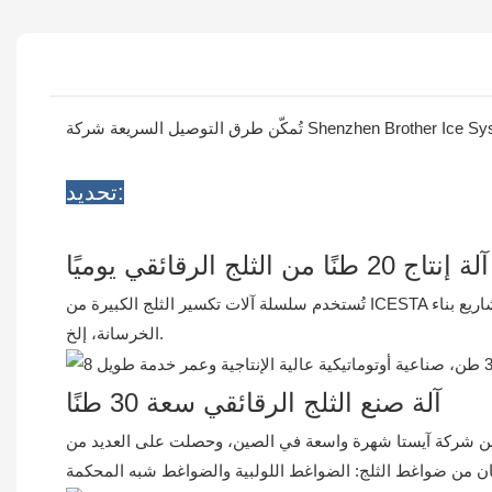
تحديد:
آلة إنتاج 20 طنًا من الثلج الرقائقي يوميًا
تُستخدم سلسلة آلات تكسير الثلج الكبيرة من ICESTA دائمًا في مجالات مثل معالجة الأغذية المائية ومنتجات اللحوم، ومعالجة الجلود، وذبح الدواجن، وصناعة الأصباغ الكيميائية، والمناجم، ومشاريع بناء
الخرسانة، إلخ.
آلة صنع الثلج الرقائقي سعة 30 طنًا
 من شركة آيستا شهرة واسعة في الصين، وحصلت على العديد من