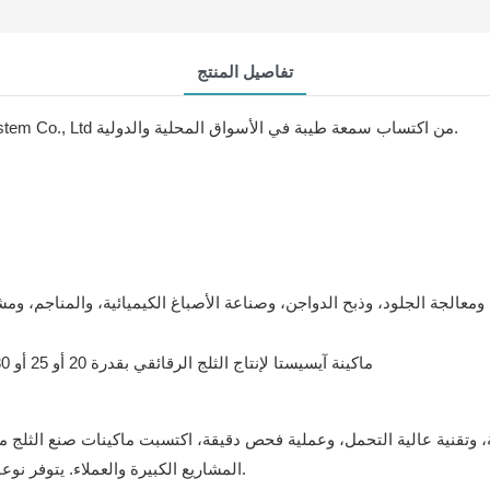
تفاصيل المنتج
تُمكّن طرق التوصيل السريعة شركة Shenzhen Brother Ice System Co., Ltd من اكتساب سمعة طيبة في الأسواق المحلية والدولية.
، وتقنية عالية التحمل، وعملية فحص دقيقة، اكتسبت ماكينات صنع الثلج
المشاريع الكبيرة والعملاء. يتوفر نوعان من ضواغط الثلج: الضواغط اللولبية والضواغط شبه المحكمة.