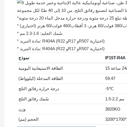
اعية لتصنيع رقائق الثلج، من 10 إلى 40 طنًا لكل مجموعة
 20 درجة مئوية
* سُمك الجليد: 1.6-2.3 مم
* مادة التبريد: R404A (R22 وR17 وR507 اختيارية)
* مادة التبريد: R404A (R22 وR17 وR507 اختيارية)
IF15T-R4A
نموذج
ة
الطاقة الاستيعابية اليومية
59.47
الطاقة المدخلة (كيلوواط)
-5℃
درجة حرارة رقائق الثلج
1.5-2.2 مم
سُمك رقائق الثلج
3820KG
وزن
3200*1700*
الحجم (مم)