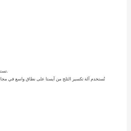
تستخدم صناعة التبريد أو خفض درجة الحرارة بشكل متزايد آلات صنع الثلج لتلبية متطلباتها التقنية العالية نظرًا لمعرفتها العميقة بهذه المعدات.
تُستخدم آلة تكسير الثلج من آيستا على نطاق واسع في مجالا