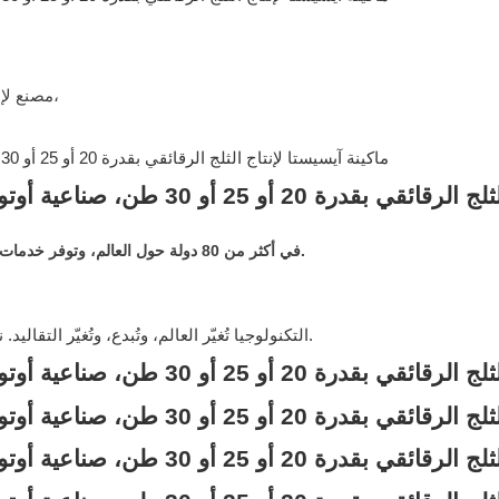
مصنع لإنتاج الثلج الرقائقي بسعة 30 طنًا ووحدة تخزين آلية بسعة 50 طنًا،
منذ عام 2007، تُباع منتجات ICESTA في أكثر من 80 دولة حول العالم، وتوفر خدمات التوزيع في العديد من المناطق.
التكنولوجيا تُغيّر العالم، وتُبدع، وتُغيّر التقاليد. نحن ملتزمون بجعل إنتاج الناس وحياتهم أكثر راحة وكفاءة وجمالاً.