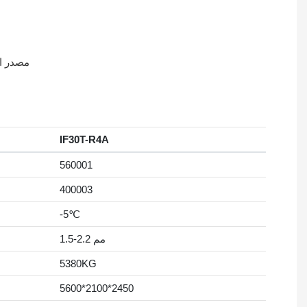
* مصدر الطاقة: 3 أقطاب/380 فولت/50 هرتز، 3 أقطاب/220 فولت/60 ه
IF30T-R4A
560001
400003
-5℃
1.5-2.2 مم
5380KG
5600*2100*2450