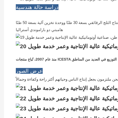
دراسة حالة هندسية
هامبتي دو باراموندي أستراليا
عرض الصور