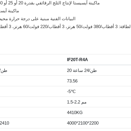
ماكينة آيستا الصن
*البيانات الفنية مبنية على درجة حرارة محيطة تبلغ 25 درجة مئوية ودرجة حرارة مدخل الماء
رتز، 3 أقطاب/380 فولت/60 هرتز، 3 أقطاب/460 فولت/60 هرتز (اختياري)
IF20T-R4A
20 طن/24 ساعة
15 طن/24 ساع
73.56
-5℃
1.5-2.2 مم
4410KG
2410
4000*2100*2200