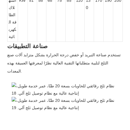
200
190
170
13
110
85
75
68
58
51
KW
استه
0
لاك
الطا
قة ال
كهرب
ائية
صناعة التطبيقات
تستخدم صناعة التبريد أو خفض درجة الحرارة بشكل متزايد آلات صنع
الثلج لتلبية متطلباتها التقنية العالية نظرًا لمعرفتها العميقة بهذه
المعدات.