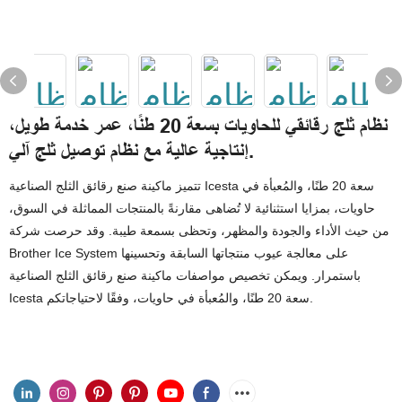
نظام ثلج رقائقي للحاويات بسعة 20 طنًا، عمر خدمة طويل،
إنتاجية عالية مع نظام توصيل ثلج آلي.
تتميز ماكينة صنع رقائق الثلج الصناعية Icesta سعة 20 طنًا، والمُعبأة في
حاويات، بمزايا استثنائية لا تُضاهى مقارنةً بالمنتجات المماثلة في السوق،
من حيث الأداء والجودة والمظهر، وتحظى بسمعة طيبة. وقد حرصت شركة
Brother Ice System على معالجة عيوب منتجاتها السابقة وتحسينها
باستمرار. ويمكن تخصيص مواصفات ماكينة صنع رقائق الثلج الصناعية
Icesta سعة 20 طنًا، والمُعبأة في حاويات، وفقًا لاحتياجاتكم.