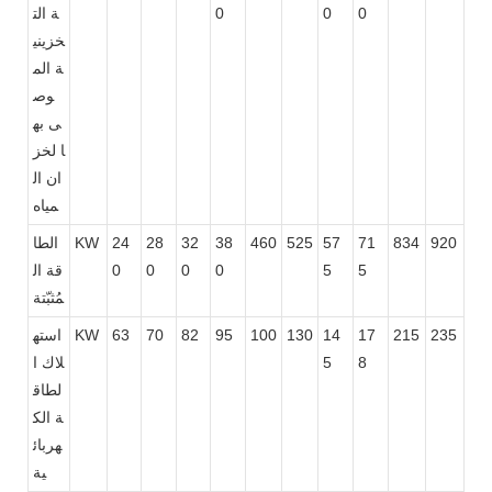
0
0
0
ة الت
خزيني
ة الم
وص
ى به
ا لخز
ان ال
مياه
920
834
71
57
525
460
38
32
28
24
KW
الطا
5
5
0
0
0
0
قة ال
مُثبّتة
235
215
17
14
130
100
95
82
70
63
KW
استه
8
5
لاك ا
لطاق
ة الك
هربائ
ية