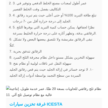
3. عمر أطول لمعدات مصنع الخلط الدفعي وتوفير في
التكاليف بفضل وقت الخلط القصير
4. تبلغ طاقة التبريد 100% أو حتى أعلى حيث يتم تبريد رقائق
الجليد إلى درجة حرارة أقل من -7 درجات.
5. نظرًا لجفافها، يمكن حساب كمية التبريد التي يوفرها الثلج
الرقائقي بدقة، وتظهر آثاره على درجة حرارة الخليط بسرعة.
6. تبقى الرقائق مقرمشة ولا تلتصق ببعضها البعض ولا تشكل
كتلًا.
7. الرقائق تتدفق بحرية
8. سهولة التخزين بشكل مستوٍ داخل نظام مجرفة الثلج المبرد
9. سهولة النقل عبر ناقلات لولبية أو نظام نفخ
١٠. لا توجد خسائر في إزالة الجليد حيث يتم قص رقائق الجليد
المبردة من سطح التجمد بواسطة أدوات إزالة الجليد
غرفة تخزين سيارات ICESTA