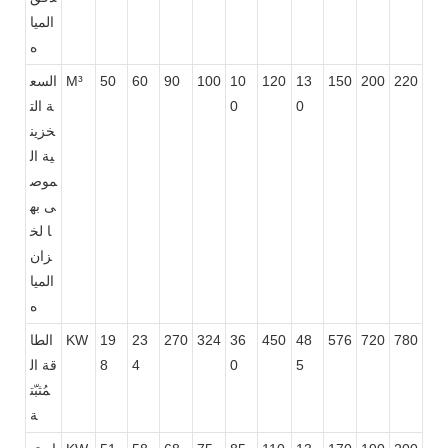
الميا
ه
220
200
150
13
120
10
100
90
60
50
M³
السع
0
0
ة الت
خزين
ية ال
موص
ى به
ا لخ
زان
الميا
ه
780
720
576
48
450
36
324
270
23
19
KW
الطا
5
0
4
8
قة ال
مُثبّت
ة