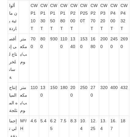
CW
CW
CW
CW
CW
CW
CW
CW
CW
CW
ألوا
P4
P4
P3
P2
P25
P2
P1
P1
P1
P1
ن ما
32
00
20
70
0T
00
80
50
30
10
ئية ب
T
T
T
T
T
T
T
T
T
اردة
269
245
200
16
153
13
110
930
80
70
متر
أقص
0
0
0
80
0
40
0
0
0
مكع
ى إن
ب/ي
تاج ل
وم
لخر
سان
ة
432
400
320
27
250
20
180
150
13
110
متر
إنتاج
0
0
0
مكع
الميا
ب/ي
ه الم
وم
ثلجة
18
16.
13.
12.
10.
8.3
7.5
6.2
5.4
4.6
M³/
إجما
7
4
25
4
5
H
لي ت
دفق