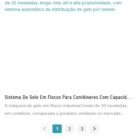
corrosão e à ferrugem. Essa característica torna as máquinas de
gelo ICESTA a escolha ideal para a indústria de processamento
de alimentos, onde são exigidos altos níveis de higiene, e para
embarcações de pesca em alto mar, onde somente a água do
mar pode ser utilizada para a produção de gelo, entre outros.
Sistema De Gelo Em Flocos Para Contêineres Com Capacidade
De 20 Toneladas, Longa Vida Útil E Alta Produtividade, Com
A máquina de gelo em flocos industrial Icesta de 20 toneladas,
Sistema Automático De Distribuição De Gelo Por Rastelo.
em contêiner, comparada a produtos similares no mercado,
apresenta vantagens incomparáveis ​​em termos de desempenho,
1
2
3
qualidade, aparência, etc., e goza de boa reputação no mercado.
A Brother Ice System identifica as deficiências de produtos