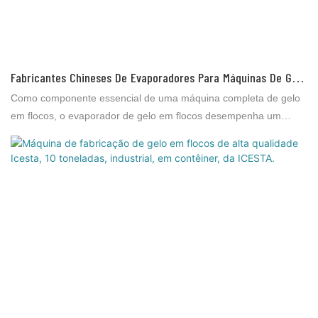
flocos permanecem crocantes e não grudam uns nos outros nem
formam blocos. 7. Os flocos fluem livremente. 8. Fácil de
armazenar nivelado dentro de um sistema refrigerado de rastelo
de gelo. 9. Fácil de transportar por mei
Fabricantes Chineses De Evaporadores Para Máquinas De Gelo
Em Flocos - Sistema De Gelo ICESTA
Como componente essencial de uma máquina completa de gelo
em flocos, o evaporador de gelo em flocos desempenha um
papel importante na produção do gelo. Para combinar com os
diversos evaporadores de gelo em flocos, você pode escolher
diferentes unidades de refrigeração com diferentes refrigerantes
(R22, R404A ou R717). Antes de fazer o pedido, informe-me qual
refrigerante você escolherá.