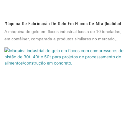
Máquina De Fabricação De Gelo Em Flocos De Alta Qualidade
Icesta, 10 Toneladas, Industrial, Em Contêiner, Da ICESTA.
A máquina de gelo em flocos industrial Icesta de 10 toneladas,
em contêiner, comparada a produtos similares no mercado,
apresenta vantagens incomparáveis ​​em termos de desempenho,
qualidade, aparência, etc., e goza de boa reputação no mercado.
A Brother Ice System identifica as deficiências de produtos
anteriores e os aprimora continuamente. As especificações da
máquina de gelo em flocos industrial Icesta de 10 toneladas
podem ser personalizadas de acordo com suas necessidades.