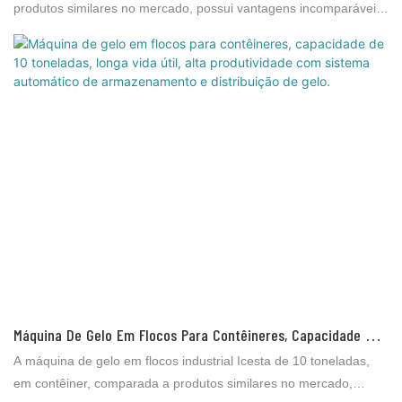
E Longa Vida Útil.
produtos similares no mercado, possui vantagens incomparáveis ​​
em termos de desempenho, qualidade, aparência, etc., e goza de
boa reputação no mercado. A Brother Ice System identifica as
deficiências de produtos anteriores e os aprimora continuamente.
As especificações da máquina de gelo em flocos industrial Icesta
podem ser personalizadas de acordo com as suas necessidades.
A ampla gama de máquinas de gelo em flocos ICESTA é utilizada
em diversos setores, como processamento de frutos do mar e
produtos cárneos, processamento de couro, abate de aves,
indústria química de corantes, mineração, projetos de construção
civil, etc.
Máquina De Gelo Em Flocos Para Contêineres, Capacidade De
10 Toneladas, Longa Vida Útil, Alta Produtividade Com Sistema
A máquina de gelo em flocos industrial Icesta de 10 toneladas,
Automático De Armazenamento E Distribuição De Gelo.
em contêiner, comparada a produtos similares no mercado,