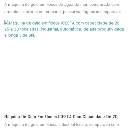
Personalizadas Da China | Brother Ice System
A máquina de gelo em flocos de água do mar, comparada com
produtos similares no mercado, possui vantagens incomparáveis ​​
em termos de desempenho, qualidade, aparência, etc., e goza de
boa reputação no mercado. A Brother Ice System identifica as
deficiências de produtos anteriores e os aprimora continuamente.
As especificações da máquina de gelo em flocos de água do mar
podem ser personalizadas de acordo com as suas necessidades.
Máquina De Gelo Em Flocos ICESTA Com Capacidade De 20, 25
E 30 Toneladas, Industrial, Automática, De Alta Produtividade
A máquina de gelo em flocos industrial Icesta, comparada com