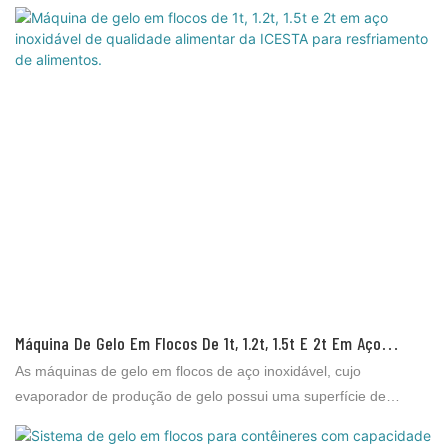
apresenta vantagens incomparáveis ​​em termos de desempenho,
qualidade, aparência, etc., e goza de boa reputação no mercado.
A Brother Ice System identifica as deficiências de produtos
anteriores e os aprimora continuamente. As especificações da
máquina de gelo em flocos industrial Icesta de 10 toneladas
podem ser personalizadas de acordo com suas necessidades.
Máquina De Gelo Em Flocos De 1t, 1.2t, 1.5t E 2t Em Aço
Inoxidável De Qualidade Alimentar Da ICESTA Para
As máquinas de gelo em flocos de aço inoxidável, cujo
Resfriamento De Alimentos.
evaporador de produção de gelo possui uma superfície de
congelamento (em contato com a água) feita de aço inoxidável
(SS316L ou SS304), caracterizam-se por sua alta resistência à