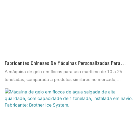
Fabricantes Chineses De Máquinas Personalizadas Para
Fabricação De Gelo Em Flocos Marítimo De 10 A 25 Toneladas
A máquina de gelo em flocos para uso marítimo de 10 a 25
| Brother Ice System
toneladas, comparada a produtos similares no mercado,
apresenta vantagens incomparáveis ​​em termos de desempenho,
qualidade, aparência, etc., e goza de excelente reputação no
mercado. A Brother Ice System identifica as deficiências de
produtos anteriores e os aprimora continuamente. As
especificações da máquina de gelo em flocos para uso marítimo
de 10 a 25 toneladas podem ser personalizadas de acordo com
suas necessidades. Tambor (evaporador) de aço inoxidável 316L