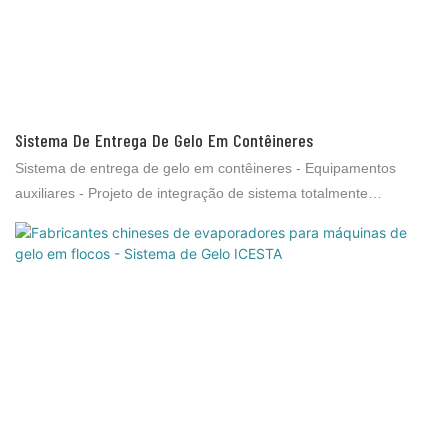
e ao material totalmente em aço inoxidável utilizado, que previne
a corrosão e a instabilidade causada por condições adversas e
oscilações do navio no mar. * Na pesca, as máquinas produzem
gelo diretamente da água do mar e também realizam a troca de
calor através do condensador. A baixa temperatura da água do
mar, bem como sua salinidade, resulta em um gelo de excelente
Sistema De Entrega De Gelo Em Contêineres
qualidade,
Sistema de entrega de gelo em contêineres - Equipamentos
auxiliares - Projeto de integração de sistema totalmente
automático de "armazenamento" e "entrega de gelo": 1. Tempo
de derretimento mais rápido do gelo em flocos em comparação
com qualquer outro tipo de gelo. 2. Tempo de mistura mais curto,
pois o gelo em flocos derrete rapidamente. 3. Maior vida útil dos
equipamentos da central de mistura e economia de custos devido
ao curto tempo de mistura. 4. A energia de resfriamento é de
100% ou até maior, pois o gelo em flocos é sub-resfriado (-7
graus). 5. Devido à sua baixa umidade, a entrada de resfriamento
do gelo em flocos pode ser calculada com precisão e seus efeitos
na temperatura da mistura são rapidamente aparentes. 6. Os